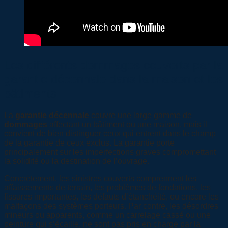
Les différents dommages couverts par la
garantie décennale dans la maison et les
bâtiments
La
garantie décennale
couvre une large gamme de
dommages
affectant un bâtiment ou une maison, mais il
convient de bien distinguer ceux qui entrent dans le champ
de la garantie de ceux exclus. La garantie porte
principalement sur les imperfections graves compromettant
la solidité ou la destination de l’ouvrage.
Concrètement, les sinistres couverts comprennent les
affaissements de terrain, les problèmes de fondations, les
fissures importantes, les défauts d’étanchéité, ou encore les
malfaçons des systèmes porteurs. Par contre, les désordres
mineurs ou apparents, comme un carrelage cassé ou une
peinture qui s’écaille, ne sont pas pris en charge par la