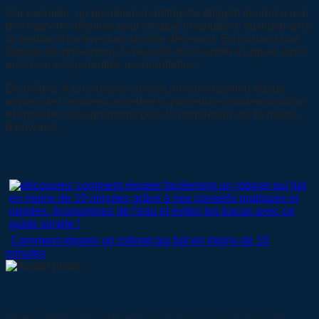
Par exemple, un plombier-chauffagiste diligent tiendra à jour
des rapports détaillés pour chaque installation, facilitant ainsi
la gestion d’un éventuel sinistre décennal. En incluant une
logique de prévention, la réussite du chantier s’appuie ainsi
aussi sur ces garanties assurantielles.
De même, si un sinistre survient, une déclaration rapide
auprès de l’assureur accélère la procédure d’indemnisation
et limite les désagréments pour le propriétaire ou le maître
d’ouvrage.
Articles dans la même thématique :
Comment réparer un robinet qui fuit en moins de 10
minutes
Mathias Pili