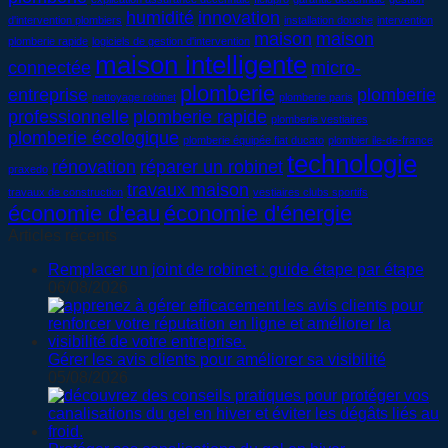
humidité
innovation
d'intervention plombiers
installation douche
intervention
maison
maison
plomberie rapide
logiciels de gestion d'intervention
maison intelligente
connectée
micro-
plomberie
entreprise
plomberie
nettoyage robinet
plomberie paris
professionnelle
plomberie rapide
plomberie vestiaires
plomberie écologique
plomberie équipée fiat ducato
plombier ile-de-france
technologie
rénovation
réparer un robinet
praxedo
travaux maison
travaux de construction
vestiaires clubs sportifs
économie d'eau
économie d'énergie
Articles récents
Remplacer un joint de robinet : guide étape par étape
06/08/2026
Gérer les avis clients pour améliorer sa visibilité
05/08/2026