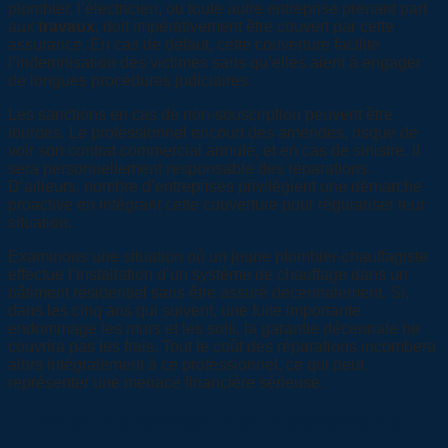
plombier, l’électricien, ou toute autre entreprise prenant part
aux
travaux
, doit impérativement être couvert par cette
assurance. En cas de défaut, cette couverture facilite
l’indemnisation des victimes sans qu’elles aient à engager
de longues procédures judiciaires.
Les sanctions en cas de non-souscription peuvent être
lourdes. Le professionnel encourt des amendes, risque de
voir son contrat commercial annulé, et en cas de sinistre, il
sera personnellement responsable des réparations.
D’ailleurs, nombre d’entreprises privilégient une démarche
proactive en intégrant cette couverture pour régulariser leur
situation.
Examinons une situation où un jeune plombier-chauffagiste
effectue l’installation d’un système de chauffage dans un
bâtiment résidentiel sans être assuré décennalement. Si,
dans les cinq ans qui suivent, une fuite importante
endommage les murs et les sols, la garantie décennale ne
couvrira pas les frais. Tout le coût des réparations incombera
alors intégralement à ce professionnel, ce qui peut
représenter une menace financière sérieuse.
Le rôle de la justification et de la transparence