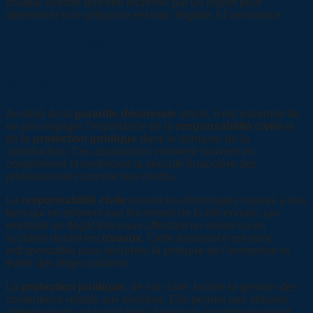
chaque sinistre doit être examiné par un expert pour
déterminer si le préjudice est bien éligible à l’assurance.
Responsabilité civile et la protection
juridique : compléter la couverture
décennale
Au-delà de la
garantie décennale
stricte, il est essentiel de
ne pas négliger l’importance de la
responsabilité civile
et
de la
protection juridique
dans le domaine de la
construction. Ces assurances viennent souvent en
complément et renforcent la sécurité financière des
professionnels comme des clients.
La
responsabilité civile
couvre les dommages causés à des
tiers qui ne relèvent pas forcément de la décennale, par
exemple un dégât des eaux affectant un voisin ou un
accident durant les
travaux
. Cette assurance est donc
indispensable pour sécuriser la pratique de l’entreprise et
éviter des litiges coûteux.
La
protection juridique
, de son côté, facilite la gestion des
contentieux relatifs aux sinistres. Elle permet aux artisans,
entrepreneurs ou particuliers d’avoir un accompagnement