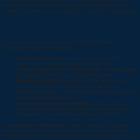
lors des différends, souvent longs et techniques, liés à la
qualité des travaux ou au respect des clauses contractuelles.
Intégrer toutes les garanties pour une sécurité
optimale
Voici une liste des protections à solliciter pour une
couverture complète et efficace :
Assurance décennale :
garantie obligatoire qui
couvre les dommages majeurs post-travaux.
Responsabilité civile professionnelle :
indemnisation
des dégâts causés aux tiers hors décennale.
Protection juridique :
prise en charge des frais de
procédure et conseil juridique en cas de litige.
Garantie biennale :
couvre les éléments d’équipement
dissociables pendant 2 ans.
Assurance dommages-ouvrage :
pour le maître
d’ouvrage, elle permet d’anticiper le financement des
réparations sans attendre une décision judiciaire.
Cette approche méthodique montre à quel point la chaîne
des assurances est imbriquée pour assurer la tranquillité
d’esprit dans un projet de construction ou de rénovation, qu’il