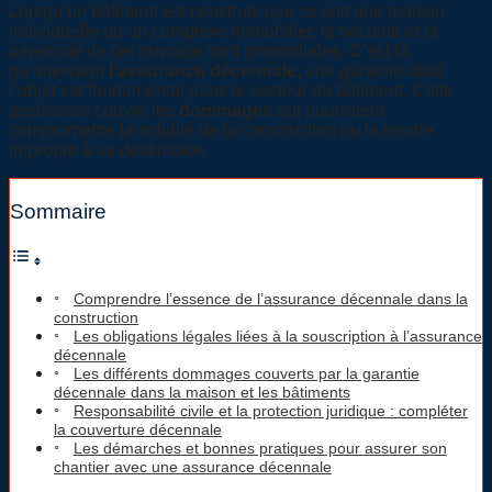
Lorsqu’un bâtiment est construit, que ce soit une maison
individuelle ou un complexe immobilier, la sécurité et la
pérennité de cet ouvrage sont primordiales. C’est là
qu’intervient
l’assurance décennale
, une garantie dont
l’objet est fondamental dans le secteur du bâtiment. Cette
assurance couvre les
dommages
qui pourraient
compromettre la solidité de la construction ou la rendre
impropre à sa destination.
Sommaire
Comprendre l’essence de l’assurance décennale dans la
construction
Les obligations légales liées à la souscription à l’assurance
décennale
Les différents dommages couverts par la garantie
décennale dans la maison et les bâtiments
Responsabilité civile et la protection juridique : compléter
la couverture décennale
Les démarches et bonnes pratiques pour assurer son
chantier avec une assurance décennale