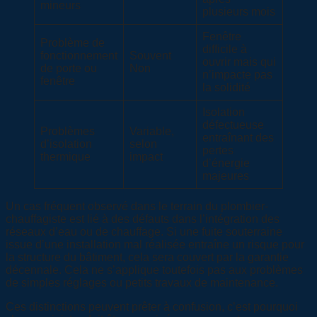
mineurs
plusieurs mois
Fenêtre
Problème de
difficile à
fonctionnement
Souvent
ouvrir mais qui
de porte ou
Non
n’impacte pas
fenêtre
la solidité
Isolation
défectueuse
Problèmes
Variable,
entraînant des
d’isolation
selon
pertes
thermique
impact
d’énergie
majeures
Un cas fréquent observé dans le terrain du plombier-
chauffagiste est lié à des défauts dans l’intégration des
réseaux d’eau ou de chauffage. Si une fuite souterraine
issue d’une installation mal réalisée entraîne un risque pour
la structure du bâtiment, cela sera couvert par la garantie
décennale. Cela ne s’applique toutefois pas aux problèmes
de simples réglages ou petits travaux de maintenance.
Ces distinctions peuvent prêter à confusion, c’est pourquoi