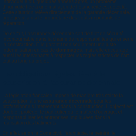
individuelle où, quelques années après, un problème
d’humidité liée à une malfaçon de l’étanchéité est détecté.
Cette situation relève directement de la garantie décennale,
protégeant ainsi le propriétaire des coûts importants de
réparation.
De ce fait, l’assurance décennale sert de filet de sécurité
incontournable dans la chaîne de responsabilités qui enserre
la construction. Elle garantit non seulement une juste
indemnisation en cas de
dommages
, mais elle encourage
aussi les intervenants à respecter les règles strictes de l’art
tout au long du projet.
Les obligations légales liées à la
souscription à l’assurance décennale
La législation française impose de manière très stricte la
souscription à une
assurance décennale
pour les
professionnels intervenant dans la construction. L’objectif est
double : protéger le particulier ou le maître d’ouvrage, et
responsabiliser les entreprises impliquées dans la
réalisation des bâtiments.
En effet, selon le Code civil, l’architecte, le peintre, le