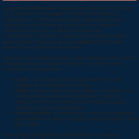
La
garantie décennale
s’applique pendant dix ans à partir
de la réception des
travaux
. Pendant cette période, le
constructeur ou l’artisan couvert par cette assurance est
responsable des défauts pouvant mettre en danger la
stabilité de l’ouvrage ou affecter ses éléments
indissociables. Le but est d’assurer une protection fiable
pour le maître d’ouvrage face aux
sinistres
qui peuvent
survenir bien après la fin du chantier.
Pour bien saisir l’importance de cette assurance, il est crucial
d’examiner les trois critères principaux qui déclenchent
l’application de la garantie :
Durée
: la couverture dure précisément dix ans à
compter de la réception des travaux.
Objet
: les dommages doivent affecter la solidité ou la
fonctionnalité essentielle du bâtiment, comme un
affaissement des fondations ou des fuites majeures
rendant les pièces inutilisables.
Responsabilité
: le constructeur, artisan ou entreprise
qui a réalisé les travaux engage sa responsabilité civile
décennale.
Par exemple, imaginons la construction d’une maison