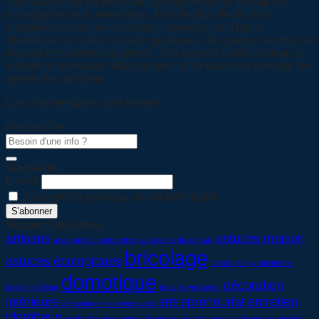
Mathias Pili est un plombier passionné par le monde du
bricolage et de la rénovation. Fort de plus de dix ans
d’expérience sur les chantiers, il partage sur Rapid-
Plomberie.com des conseils pratiques, des guides simples et
des astuces issues du terrain. Son objectif : aider chacun à
entretenir sa maison efficacement et à mieux comprendre les
gestes des artisans.
Les commentaires sont fermés.
Rechercher
Newsletter
E-mail
J'accepte la politique de confidentialité
Nuage d’étiquettes
artisans
astuces maison
assurance construction
assurance décennale
bricolage
astuces écologiques
citroën jumpy plomberie
domotique
décoration
design intérieur
douche vestiaires
intérieure
entrepreneuriat
entretien
dépannage plomberie paris
plomberie
explication assurance décennale
fieldpro
garantie décennale
gestion