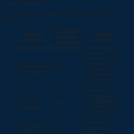
garantie décennale.
Voici un tableau permettant de mieux comprendre cette
typologie :
Couverture
Type de
Exemple
garantie
dommage
concret
décennale
Maison
présentant des
Fissures
fissures
majeures dans
Oui
horizontales
murs porteurs
préjudiciables
à la stabilité
Toiture mal
Infiltrations
isolée causant
d’eau
Oui
des dégâts sur
importantes
les plafonds et
murs intérieurs
Peinture qui
Dommages
se décolle
esthétiques
Non
après