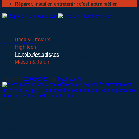
Réparer, installer, entretenir : c’est notre métier
Brico & Travaux
Le coin des artisans
High tech
Le coin des artisans
L’assurance décennale expliquée en 5
Maison & Jardin
minutes
Publié le
12/02/2026
par
Mathias Pili
12
Fév
Comprendre l’essence de l’assurance
décennale dans la construction