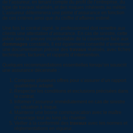
de l’assureur, en tenant compte du profil de l’entreprise, du
type de travaux réalisés, et des risques inhérents au métier.
L’assureur déterminera une prime d’assurance en fonction
de ces critères ainsi que du chiffre d’affaires estimé.
Une fois le contrat signé, le professionnel doit remettre aux
clients une attestation d’assurance. En cas de sinistre, cette
pièce sera la preuve incontestable de la couverture face aux
dommages
constatés. Il est également conseillé d’entretenir
une documentation précise des
travaux
réalisés, avec fiches
techniques, factures, et rapports d’intervention.
Quelques recommandations essentielles lorsqu’on souscrit
une assurance décennale :
Comparer plusieurs offres pour s’assurer d’un rapport
qualité/prix adapté.
Respecter les conditions et exclusions précisées dans
le contrat.
Informer l’assureur immédiatement en cas de sinistre
ou situation à risque.
Maintenir une bonne communication avec le maître
d’ouvrage tout au long du chantier.
Veiller à la conformité des
travaux
avec les normes et
réglementations en vigueur.