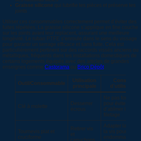
Graisse silicone
qui lubrifie les pièces et préserve les
joints
Utiliser ces consommables correctement permet d’éviter des
fuites répétées. La graisse silicone s’applique en fine couche
sur les joints avant leur replacent, assurant une meilleure
longévité. Le ruban PTFE s’enroule dans le sens du vissage
pour garantir un serrage efficace et sans fuite. Cela est
particulièrement pertinent sur des raccords vissés anciens ou
métalliques, fréquents dans les installations domestiques de
certains logements équipés avec des articles de grandes
enseignes comme
Castorama
ou
Brico Dépôt
.
Utilisation
Conseils
Outil/Consommable
principale
d’utilisation
Ne pas forcer
Desserrer
pour éviter
Clé à molette
écrous
d’abîmer le
filetage
Adapter la taille 
Retirer vis
Tournevis plat et
la vis pour ne pa
et
cruciforme
endommager la
capuchons