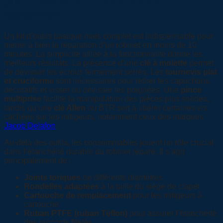
pour réparer un robinet qui fuit
rapidement
Un kit d’outils basique mais complet est indispensable pour
mener à bien la réparation d’un robinet en moins de 10
minutes. La simplicité alliée à la fonctionnalité donne les
meilleurs résultats. La présence d’une
clé à molette
permet
de dévisser les écrous fermement serrés. Les
tournevis plat
et cruciforme
sont nécessaires pour retirer les capuchons
décoratifs et visser ou dévisser les poignées. Une
pince
multiprise
facilite la manipulation des pièces plus solides,
tandis qu’une
clé Allen
ou BTR sert à libérer certaines vis
cachées sur les mitigeurs, notamment ceux des marques
Jacob Delafon
.
Au-delà des outils, les consommables jouent un rôle crucial
dans l’étanchéité durable du robinet réparé. Il s’agit
principalement de :
Joints toriques
de différents diamètres
Rondelles adaptées
à la taille du siège de clapet
Cartouche de remplacement
pour les mitigeurs à
cartouche
Ruban PTFE (ruban Téflon)
pour assurer l’étanchéité
des raccords filetés