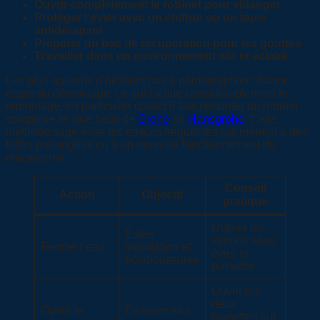
Ouvrir complètement le robinet pour vidanger
Protéger l’évier avec un chiffon ou un tapis
antidérapant
Préparer un bac de récupération pour les gouttes
Travailler dans un environnement sûr et éclairé
Les plus aguerris n’hésitent pas à photographier chaque
étape du démontage, ce qui facilite considérablement le
remontage, en particulier quand il faut remonter un robinet
complexe tel que ceux de
Grohe
ou
Hansgrohe
. Cette
méthode sage évite les erreurs fréquentes qui mènent à des
fuites prolongées ou à un mauvais fonctionnement du
mécanisme.
Conseil
Action
Objectif
pratique
Utiliser les
Éviter
vannes sous
Fermer l’eau
inondation et
évier si
éclaboussures
possible
Ouvrir les
deux
Ouvrir le
Évacuer eau
manettes sur