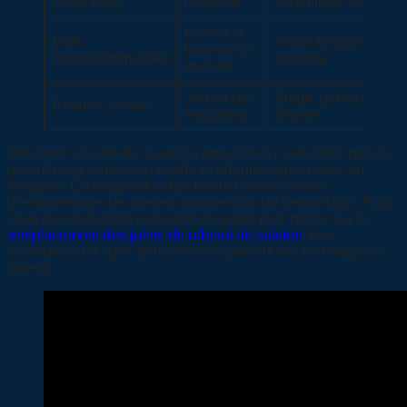
céramique
irrégulier
céramique, calcaire
Fuite à la
Bille
Joints toriques,
base de la
(monocommande)
ressorts
manette
Jeu au bec,
Siège, garniture,
Robinet ancien
oxydation
filasse
Observer ces détails avant de procéder à l’achat des pièces
garantit une réparation rapide et adaptée sans retour en
magasin. Ce diagnostic clair permet aussi d’éviter
d’endommager les pièces voisines lors du démontage. Pour
ceux qui souhaitent consulter un guide plus précis sur le
remplacement des joints de robinet de cuisine
, des
ressources en ligne détaillent ces procédures en images et
vidéos.