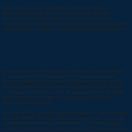
Enfin, il ne faut pas sous-estimer l’importance d’un
démontage prudent : bien choisir les outils, travailler
doucement et éviter les gestes brusques préservent
l’ensemble de l’installation, surtout sur des dispositifs signés
comme Jacob Delafon ou Franke souvent plus complexes.
Remplacement des pièces défectueuses
et techniques d’étanchéité pour un
résultat durable
Une fois la pièce défectueuse identifiée lors du démontage,
le remplacement se fait rapidement en appliquant des
bonnes pratiques d’étanchéité. Remplacer un joint torique,
une rondelle ou une cartouche nécessite précision et soin.
L’utilisation d’une fine couche de graisse silicone facilite le
glissement des joints lors du remontage et évite leur
dessèchement précoce.
Le ruban PTFE, indispensable pour garantir l’étanchéité des
raccords filetés, doit être appliqué correctement : s’enrouler
dans le sens du vissage et faire entre 6 à 10 tours réguliers
suivant le diamètre du raccord. Il convient d’éviter de laisser