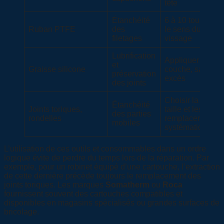
tête
Étanchéité
6 à 10 tours dan
Ruban PTFE
des
le sens du
filetages
vissage
Lubrification
Appliquer en fin
et
Graisse silicone
couche, sans
préservation
excès
des joints
Choisir la bonne
Étanchéité
Joints toriques,
taille et les
des parties
rondelles
remplacer
mobiles
systématiqueme
L’utilisation de ces outils et consommables dans un ordre
logique évite de perdre du temps lors de la réparation. Par
exemple, pour un robinet équipé d’une cartouche, l’extraction
de cette dernière précède toujours le remplacement des
joints toriques. Les marques
Somatherm
ou
Roca
fournissent souvent des cartouches compatibles et
disponibles en magasins spécialisés ou grandes surfaces de
bricolage.