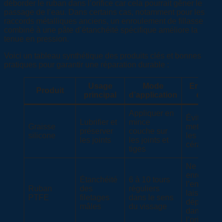
déborder le ruban dans l’orifice car cela pourrait gêner le
passage de l’eau. Dans certains cas, notamment pour les
raccords métalliques anciens, un enroulement de fillasse
combiné à une pâte d’étanchéité spécifique améliore la
tenue en pression.
Voici un tableau synthétique des produits clés et bonnes
pratiques pour garantir une réparation durable :
Usage
Mode
Erreurs 
Produit
principal
d’application
éviter
Appliquer en
Éviter d’e
Lubrifier et
mince
Graisse
mettre sur
préserver
couche sur
silicone
les disqu
les joints
les joints et
céramiqu
tiges
Ne pas
enrouler à
Étanchéité
6 à 10 tours
l’envers ni
Ruban
des
réguliers
laisser
PTFE
filetages
dans le sens
dépasser
mâles
du vissage
dans
l’orifice