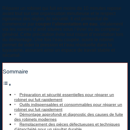
Réparer un robinet qui fuit en moins de 10 minutes repose
avant tout sur une organisation minutieuse et le respect
rigoureux des règles de sécurité. Il est primordial de
commencer par
couper l’alimentation en eau
, idéalement
via les vannes d’arrêt situées sous l’évier ou au compteur
général. Cette précaution évite tout risque d’inondation lors
du démontage. Une fois l’eau coupée, ouvrir le robinet
permet de vider la pression et l’eau résiduelle dans la
tuyauterie, assurant ainsi un espace de travail stable et
sécurisé.
Sommaire
Préparation et sécurité essentielles pour réparer un
robinet qui fuit rapidement
Outils indispensables et consommables pour réparer un
robinet qui fuit rapidement
Démontage approfondi et diagnostic des causes de fuite
des robinets modernes
Remplacement des pièces défectueuses et techniques
d’étanchéité pour un résultat durable