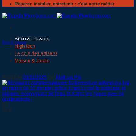
Réparer, installer, entretenir : c’est notre métier
Brico & Travaux
Brico & Travaux
High tech
Le coin des artisans
Comment réparer un robinet qui fuit en
Maison & Jardin
moins de 10 minutes
Publié le
03/11/2025
par
Mathias Pili
03
Nov
Préparation et sécurité essentielles pour
réparer un robinet qui fuit rapidement