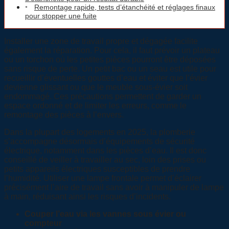
Remontage rapide, tests d’étanchéité et réglages finaux
pour stopper une fuite
Installer une zone de travail propre et dégagée facilite
également la réparation. Pour cela, il faut prévoir un plateau
ou un torchon où les petites pièces pourront être déposées
sans risque de perte. Un petit bac ou un seau est utile pour
recueillir d’éventuelles gouttes d’eau et éviter que l’évier
devienne glissant ou que le meuble sous-évier soit
endommagé. Ces précautions permettent de garder un
espace ordonné et de limiter les erreurs, comme le
remontage des pièces à l’envers.
Dans la plupart des logements en 2025, la plomberie
s’accompagne désormais d’équipements de sécurité
électrique, notamment dans les pièces d’eau. Il est donc
conseillé de veiller à travailler au sec, loin des prises ou
petits appareils électriques susceptibles de prendre
l’humidité. Utiliser une lampe frontale permet d’éclairer
précisément l’aire de travail sans avoir à manipuler de lampe
à main, réduisant ainsi les risques d’incidents.
Couper l’eau via les vannes sous évier ou
compteur