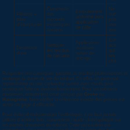
Étanchéité
Ne pas
Enroulement
Fillasse +
des
oublier la
uniforme puis
pâte
raccords
pâte ou e
application
d’étanchéité
métalliques
mettre en
de pâte
anciens
excès
Éviter les
Application
Nettoyer
acides for
Détartrant
localisée
les résidus
qui abîme
doux
suivie de
de calcaire
les
rinçage
chromes
Respecter ces consignes garantit un résultat professionnel et
prolonge la durée de vie du robinet. En effet, un joint mal
repositionné ou une cartouche serrée avec excès peut
provoquer fuite ou dysfonctionnement. Pour les robinets
modernes, notamment ceux conçus par
Grohe
ou
Hansgrohe
, bien vérifier la référence exacte des pièces est
aussi un gage d’efficacité.
Pour éviter d’endommager l’esthétique, il ne faut jamais
utiliser d’acides forts, notamment l’acide chlorhydrique sur
les parties chromées du robinet. Cette précaution est