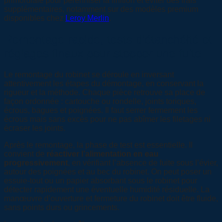
primordiale pour pérenniser la finition et éviter des frais
supplémentaires, notamment sur des modèles premium
disponibles chez
Leroy Merlin
.
Remontage rapide, tests d’étanchéité et
réglages finaux pour stopper une fuite
Le remontage du robinet se déroule en inversant
attentivement les étapes du démontage, en conservant la
rigueur et la méthode. Chaque pièce retrouve sa place de
façon ordonnée : cartouche ou rondelle, joints toriques,
écrous, bagues et poignées. Il faut serrer fermement les
écrous mais sans excès pour ne pas abîmer les filetages ni
écraser les joints.
Après le remontage, la phase de test est essentielle. Il
convient de
réactiver l’alimentation en eau
progressivement
, en vérifiant l’absence de fuite sous l’évier,
autour des poignées et au bec du robinet. On peut poser un
essuie-tout ou un papier absorbant sous le robinet pour
détecter rapidement une éventuelle humidité résiduelle. La
manœuvre d’ouverture et fermeture du robinet doit être fluide,
sans points durs ou grincements.