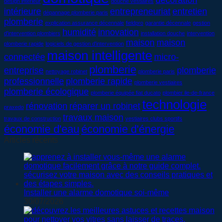
design intérieur
douche vestiaires
intérieure
entrepreneuriat
entretien
dépannage plomberie paris
plomberie
explication assurance décennale
fieldpro
garantie décennale
gestion
humidité
innovation
d'intervention plombiers
installation douche
intervention
maison
maison
plomberie rapide
logiciels de gestion d'intervention
maison intelligente
connectée
micro-
plomberie
entreprise
plomberie
nettoyage robinet
plomberie paris
professionnelle
plomberie rapide
plomberie vestiaires
plomberie écologique
plomberie équipée fiat ducato
plombier ile-de-france
technologie
rénovation
réparer un robinet
praxedo
travaux maison
travaux de construction
vestiaires clubs sportifs
économie d'eau
économie d'énergie
Articles récents
Installer une alarme domotique soi-même
30/07/2026