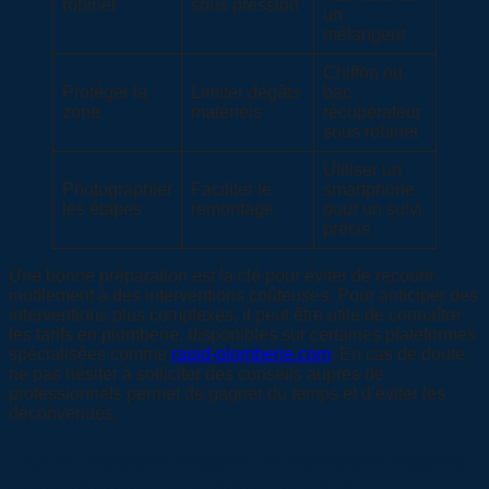
robinet
sous pression
un
mélangeur
Chiffon ou
Protéger la
Limiter dégâts
bac
zone
matériels
récupérateur
sous robinet
Utiliser un
Photographier
Faciliter le
smartphone
les étapes
remontage
pour un suivi
précis
Une bonne préparation est la clé pour éviter de recourir
inutilement à des interventions coûteuses. Pour anticiper des
interventions plus complexes, il peut être utile de connaître
les tarifs en plomberie, disponibles sur certaines plateformes
spécialisées comme
rapid-plomberie.com
. En cas de doute,
ne pas hésiter à solliciter des conseils auprès de
professionnels permet de gagner du temps et d’éviter les
déconvenues.
Outils indispensables et consommables