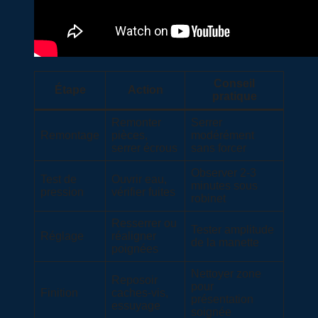
Conseil
Étape
Action
pratique
Remonter
Serrer
Remontage
pièces,
modérément
serrer écrous
sans forcer
Observer 2-3
Test de
Ouvrir eau,
minutes sous
pression
vérifier fuites
robinet
Resserrer ou
Tester amplitude
Réglage
réaligner
de la manette
poignées
Nettoyer zone
Reposoir
pour
Finition
caches-vis,
présentation
essuyage
soignée