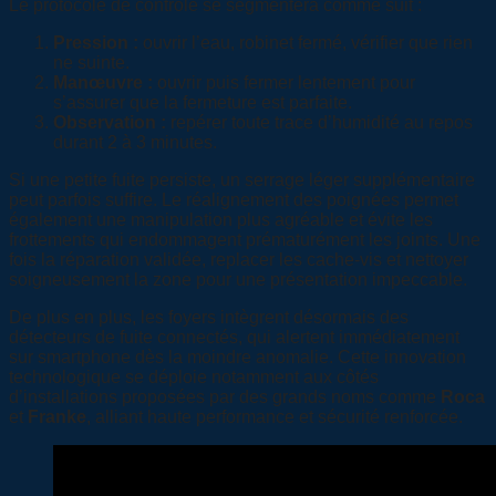
Le protocole de contrôle se segmentera comme suit :
Pression :
ouvrir l’eau, robinet fermé, vérifier que rien
ne suinte.
Manœuvre :
ouvrir puis fermer lentement pour
s’assurer que la fermeture est parfaite.
Observation :
repérer toute trace d’humidité au repos
durant 2 à 3 minutes.
Si une petite fuite persiste, un serrage léger supplémentaire
peut parfois suffire. Le réalignement des poignées permet
également une manipulation plus agréable et évite les
frottements qui endommagent prématurément les joints. Une
fois la réparation validée, replacer les cache-vis et nettoyer
soigneusement la zone pour une présentation impeccable.
De plus en plus, les foyers intègrent désormais des
détecteurs de fuite connectés, qui alertent immédiatement
sur smartphone dès la moindre anomalie. Cette innovation
technologique se déploie notamment aux côtés
d’installations proposées par des grands noms comme
Roca
et
Franke
, alliant haute performance et sécurité renforcée.