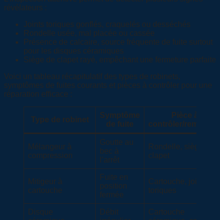
révélateurs :
Joints toriques gonflés, craquelés ou desséchés
Rondelle usée, mal placée ou cassée
Présence de calcaire, source fréquente de fuite surtout
pour les disques céramiques
Siège de clapet rayé, empêchant une fermeture parfaite
Voici un tableau récapitulatif des types de robinets,
symptômes de fuites courants et pièces à contrôler pour une
réparation efficace :
Symptôme
Pièce à
Type de robinet
de fuite
contrôler/remplace
Goutte au
Mélangeur à
Rondelle, siège de
bec à
compression
clapet
l’arrêt
Fuite en
Mitigeur à
Cartouche, joints
position
cartouche
toriques
fermée
Disque
Débit
Cartouche