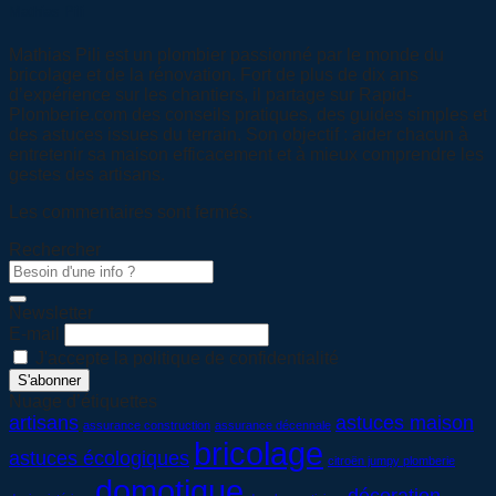
Mathias Pili
Mathias Pili est un plombier passionné par le monde du
bricolage et de la rénovation. Fort de plus de dix ans
d’expérience sur les chantiers, il partage sur Rapid-
Plomberie.com des conseils pratiques, des guides simples et
des astuces issues du terrain. Son objectif : aider chacun à
entretenir sa maison efficacement et à mieux comprendre les
gestes des artisans.
Les commentaires sont fermés.
Rechercher
Newsletter
E-mail
J'accepte la politique de confidentialité
Nuage d’étiquettes
artisans
astuces maison
assurance construction
assurance décennale
bricolage
astuces écologiques
citroën jumpy plomberie
domotique
décoration