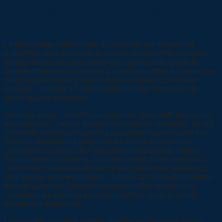
Démontage approfondi et diagnostic des
causes de fuite des robinets modernes
Le démontage méthodique d’un robinet qui fuit permet
d’identifier avec précision la source du problème en moins
de dix minutes et sans casser quoi que ce soit. Selon le
modèle (mélangeur, mitigeur à cartouche, disque céramique,
bille), les procédures varient mais respectent un même
principe : accéder à l’élément défectueux, l’inspecter, et
savoir quand remplacer.
Première étape : retirer les capuchons décoratifs placés sur
les poignées. Ceux-ci peuvent être clipsés ou vissés, ce qui
nécessite parfois un tournevis plat discret ou une lame fine.
Ensuite, dévisser les poignées à l’aide d’un tournevis
cruciforme ou d’une clé Allen selon le modèle du robinet.
Pour éviter tout accident, il est recommandé de déposer un
chiffon dans la bonde afin de ne pas perdre les petites vis.
Une fois les poignées retirées, l’accès à l’écrou de maintien
devient possible. Dévisser cet écrou libère la tige ou la
cartouche qui contient généralement les joints et autres
éléments d’étanchéité.
L’inspection attentive permet de détecter plusieurs signes