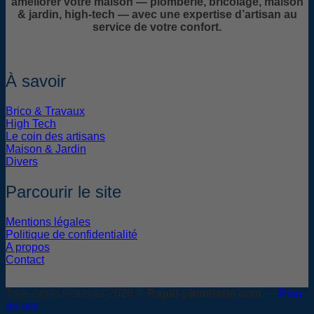
améliorer votre maison — plomberie, bricolage, maison
& jardin, high-tech — avec une expertise d’artisan au
service de votre confort.
À savoir
Brico & Travaux
High Tech
Le coin des artisans
Maison & Jardin
Divers
Parcourir le site
Mentions légales
Politique de confidentialité
A propos
Contact
Tous droits réservés 2026 ©
Rapid-plomberie.com
—
Plan
du site