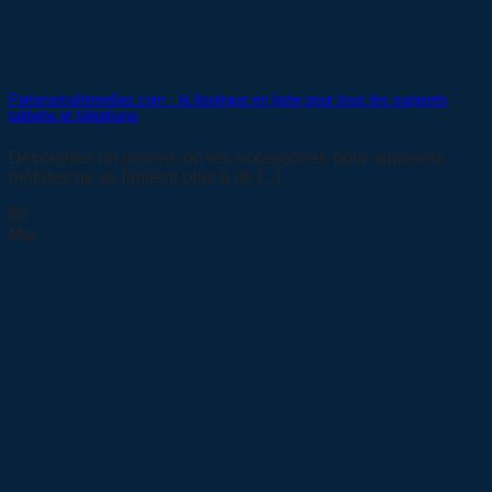
Parlonsmultimedias.com : la boutique en ligne pour tous les supports
tablette et téléphone
Découvrez un univers où les accessoires pour appareils
mobiles ne se limitent plus à de [...]
06
Mai