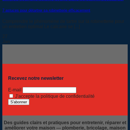
7 astuces pour détartrer sa robinetterie efficacement
Comprendre le phénomène de tartre sur la robinetterie pour
un entretien optimal Le calcaire se [...]
27
Jan
Recevez notre newsletter
E-mail
J'accepte la politique de confidentialité
Des guides clairs et pratiques pour entretenir, réparer et
améliorer votre maison — plomberie, bricolage, maison