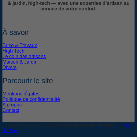
& jardin, high-tech — avec une expertise d’artisan au
service de votre confort.
À savoir
Brico & Travaux
High Tech
Le coin des artisans
Maison & Jardin
Divers
Parcourir le site
Mentions légales
Politique de confidentialité
A propos
Contact
Tous droits réservés 2026 ©
Rapid-plomberie.com
—
Plan
du site