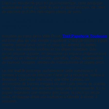
Dans un monde de plus en plus numérique, cette boutique
toulousaine remet au goût du jour le plaisir d’écrire, de créer,
de décorer et d’offrir des objets pleins de sens.
Trait Papeterie Toulouse : un lieu unique pour les
esprits curieux
Installée au cœur de la Ville Rose,
Trait Papeterie Toulouse
est bien plus qu’une simple papeterie. C’est un univers à part
entière, pensé pour celles et ceux qui aiment les belles
choses, les matières nobles et les objets durables. Dès
qu’on pousse la porte, on découvre un espace chaleureux et
raffiné où se côtoient carnets, agendas, stylos, accessoires
de bureau, bougies, articles de maroquinerie et objets déco.
Le site
trait.fr
prolonge parfaitement cette expérience. Il
permet à chacun de retrouver l’âme de la boutique, même à
distance. Que vous cherchiez une idée cadeau, un
accessoire de bureau élégant ou une carte pleine de poésie,
vous y trouverez une sélection exigeante et inspirante. Ici, le
papier redevient une matière précieuse, la déco un art de
vivre, et chaque objet une invitation à ralentir, à écrire, à
ressentir.