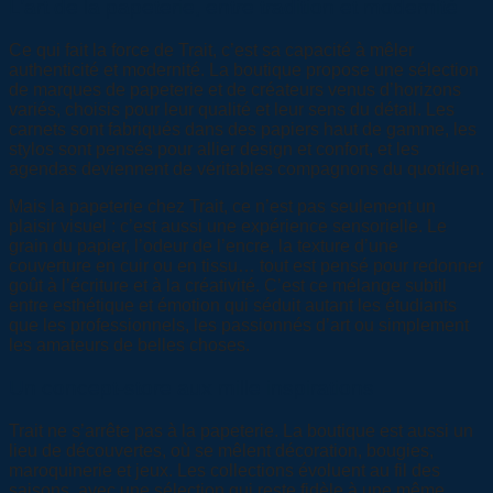
L’art de la papeterie, entre tradition et modernité
Ce qui fait la force de Trait, c’est sa capacité à mêler
authenticité et modernité. La boutique propose une sélection
de marques de papeterie et de créateurs venus d’horizons
variés, choisis pour leur qualité et leur sens du détail. Les
carnets sont fabriqués dans des papiers haut de gamme, les
stylos sont pensés pour allier design et confort, et les
agendas deviennent de véritables compagnons du quotidien.
Mais la papeterie chez Trait, ce n’est pas seulement un
plaisir visuel : c’est aussi une expérience sensorielle. Le
grain du papier, l’odeur de l’encre, la texture d’une
couverture en cuir ou en tissu… tout est pensé pour redonner
goût à l’écriture et à la créativité. C’est ce mélange subtil
entre esthétique et émotion qui séduit autant les étudiants
que les professionnels, les passionnés d’art ou simplement
les amateurs de belles choses.
Un concept-store aux mille inspirations
Trait ne s’arrête pas à la papeterie. La boutique est aussi un
lieu de découvertes, où se mêlent décoration, bougies,
maroquinerie et jeux. Les collections évoluent au fil des
saisons, avec une sélection qui reste fidèle à une même