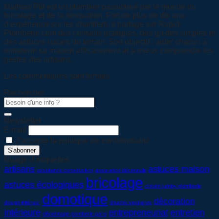
Mathias Pili est un plombier passionné par le monde du
bricolage et de la rénovation. Fort de plus de dix ans
d’expérience sur les chantiers, il partage sur Rapid-
Plomberie.com des conseils pratiques, des guides simples et
des astuces issues du terrain. Son objectif : aider chacun à
entretenir sa maison efficacement et à mieux comprendre les
gestes des artisans.
Les commentaires sont fermés.
Rechercher
Newsletter
E-mail
J'accepte la politique de confidentialité
Nuage d’étiquettes
artisans
astuces maison
assurance construction
assurance décennale
bricolage
astuces écologiques
citroën jumpy plomberie
domotique
décoration
design intérieur
douche vestiaires
intérieure
entrepreneuriat
entretien
dépannage plomberie paris