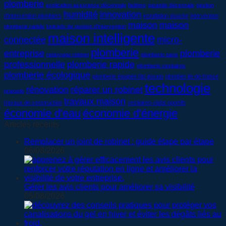
plomberie
explication assurance décennale
fieldpro
garantie décennale
gestion
humidité
innovation
d'intervention plombiers
installation douche
intervention
maison
maison
plomberie rapide
logiciels de gestion d'intervention
maison intelligente
connectée
micro-
plomberie
entreprise
plomberie
nettoyage robinet
plomberie paris
professionnelle
plomberie rapide
plomberie vestiaires
plomberie écologique
plomberie équipée fiat ducato
plombier ile-de-france
technologie
rénovation
réparer un robinet
praxedo
travaux maison
travaux de construction
vestiaires clubs sportifs
économie d'eau
économie d'énergie
Articles récents
Remplacer un joint de robinet : guide étape par étape
06/08/2026
Gérer les avis clients pour améliorer sa visibilité
05/08/2026