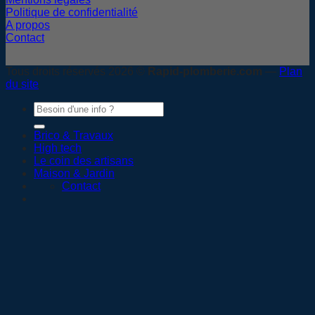
Politique de confidentialité
A propos
Contact
Tous droits réservés 2026 ©
Rapid-plomberie.com
—
Plan
du site
Brico & Travaux
High tech
Le coin des artisans
Maison & Jardin
Contact