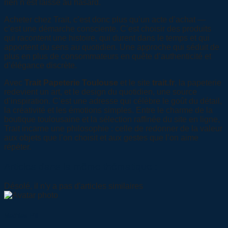
rien n’est laissé au hasard.
Acheter chez Trait, c’est donc plus qu’un acte d’achat —
c’est une démarche consciente. C’est choisir des produits
qui racontent une histoire, qui durent dans le temps et qui
apportent du sens au quotidien. Une approche qui séduit de
plus en plus de consommateurs en quête d’authenticité et
d’élégance discrète.
Avec
Trait Papeterie Toulouse
et le site
trait.fr
, la papeterie
redevient un art, et le design du quotidien, une source
d’inspiration. C’est une adresse qui célèbre le goût du détail,
la créativité et les émotions simples. Entre le charme de la
boutique toulousaine et la sélection raffinée du site en ligne,
Trait incarne une philosophie : celle de redonner de la valeur
aux objets que l’on choisit et aux gestes que l’on aime
répéter.
Articles dans la même thématique :
Désolé, il n'y a pas d'articles similaires
Mathias Pili