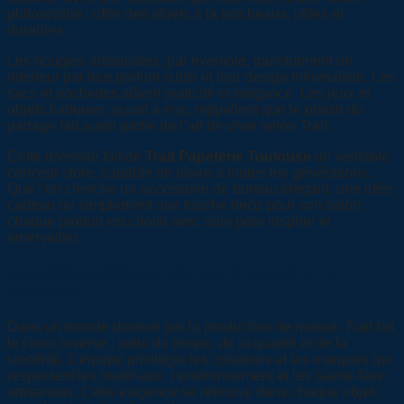
philosophie : offrir des objets à la fois beaux, utiles et
durables.
Les bougies artisanales, par exemple, transforment un
intérieur par leur parfum subtil et leur design minimaliste. Les
sacs et pochettes allient praticité et élégance. Les jeux et
objets ludiques, quant à eux, rappellent que le plaisir du
partage fait aussi partie de l’art de vivre selon Trait.
Cette diversité fait de
Trait Papeterie Toulouse
un véritable
concept-store, capable de plaire à toutes les générations.
Que l’on cherche un accessoire de bureau élégant, une idée
cadeau ou simplement une touche déco pour son salon,
chaque produit est choisi avec soin pour inspirer et
émerveiller.
Une philosophie centrée sur la qualité et la
durabilité
Dans un monde dominé par la production de masse, Trait fait
le choix inverse : celui du temps, de la qualité et de la
sincérité. L’équipe privilégie les créateurs et les marques qui
respectent les matériaux, l’environnement et les savoir-faire
artisanaux. Cette exigence se retrouve dans chaque objet :