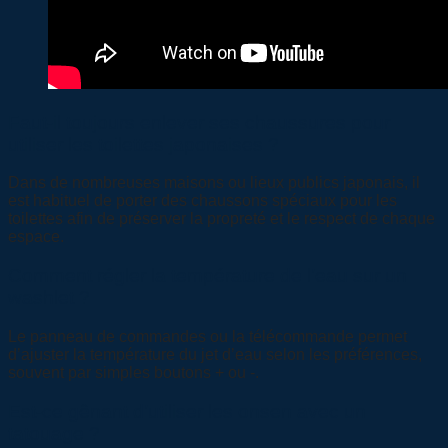
Faut-il toujours enlever ses chaussures pour
utiliser les toilettes japonaises ?
Dans de nombreuses maisons ou lieux publics japonais, il
est habituel de porter des chaussons spéciaux pour les
toilettes afin de préserver la propreté et le respect de chaque
espace.
Comment régler la température de l’eau sur un
washlet ?
Le panneau de commandes ou la télécommande permet
d’ajuster la température du jet d’eau selon les préférences,
souvent par simples boutons + ou -.
Est-ce gênant d’utiliser les onsen avec un
tatouage ?