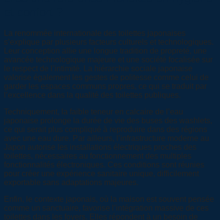
et confort ?
La renommée internationale des toilettes japonaises
s’explique par plusieurs facteurs culturels et technologiques.
Leur conception allie une longue tradition de propreté, une
avancée technologique majeure et une société focalisée sur
le respect de l’intimité. La hiérarchie sociale japonaise
valorise également les gestes de politesse comme celui de
garder les espaces communs propres, ce qui se traduit par
l’excellence dans la qualité des toilettes publiques.
Techniquement, la faible teneur en calcaire de l’eau
japonaise prolonge la durée de vie des buses des washlets,
ce qui serait plus compliqué à reproduire dans des régions
avec une eau dure. Par ailleurs, l’infrastructure moderne au
Japon autorise les installations électriques proches des
toilettes, nécessaires au fonctionnement des multiples
fonctionnalités électroniques. Ces conditions sont réunies
pour créer une expérience sanitaire unique, difficilement
exportable sans adaptations majeures.
Enfin, le contexte japonais, où la maison est souvent pensée
comme un sanctuaire, favorise l’intégration massive de ces
toilettes dans les foyers. Elles répondent à un besoin de