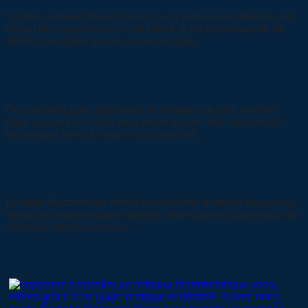
Certains onsen refusent l’accès aux personnes tatouées en
raison des connotations culturelles. Il est recommandé de
vérifier les règles locales avant la visite.
Peut-on trouver des toilettes japonaises avec ces
fonctionnalités en dehors du Japon ?
Oui, certains pays disposent de toilettes de type washlet,
mais souvent à un prix plus élevé et avec des contraintes
techniques liées à l’eau et à l’électricité.
Le papier toilette est-il obsolète avec les toilettes
japonaises ?
Le bidet électronique réduit la nécessité d’utiliser beaucoup
de papier, mais le papier toilette reste souvent utilisé pour un
séchage complémentaire.
Articles dans la même thématique :