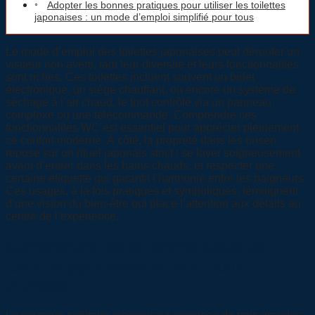
Adopter les bonnes pratiques pour utiliser les toilettes
japonaises : un mode d’emploi simplifié pour tous
Le mode d’emploi des toilettes japonaises peut dérouter un
visiteur non averti, tant leur diversité et leurs fonctionnalités
sont riches. Ces toilettes incluent souvent un bidet
électronique, un siège chauffant, ou encore un système de
séchage à l’air chaud, le tout contrôlé via un panneau
complexe ou une télécommande. Comprendre ces
fonctionnalités WC est essentiel pour apprécier pleinement
ce confort moderne. À côté, la propreté dans les onsen
repose sur un rituel japonais strict : se laver soigneusement
avant d’entrer dans les bains chauds, et respecter une
certaine étiquette qui garantit l’harmonie entre les baigneurs.
Ces usages, à la fois pratiques et symboliques, témoignent
d’une vision du bien-être qui place l’attention aux détails au
centre de l’expérience.
Comprendre les différents types de
toilettes japonaises et leur mode
d’emploi