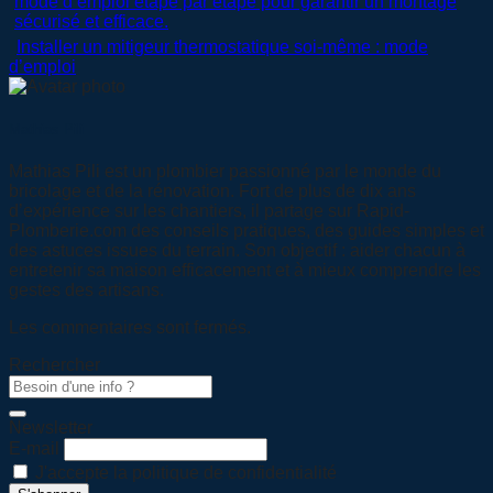
Installer un mitigeur thermostatique soi-même : mode
d’emploi
Mathias Pili
Mathias Pili est un plombier passionné par le monde du
bricolage et de la rénovation. Fort de plus de dix ans
d’expérience sur les chantiers, il partage sur Rapid-
Plomberie.com des conseils pratiques, des guides simples et
des astuces issues du terrain. Son objectif : aider chacun à
entretenir sa maison efficacement et à mieux comprendre les
gestes des artisans.
Les commentaires sont fermés.
Rechercher
Newsletter
E-mail
J'accepte la politique de confidentialité