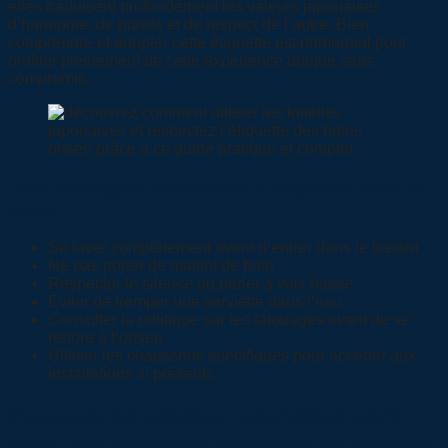
elles traduisent profondément les valeurs japonaises
d’harmonie, de pureté et de respect de l’autre. Bien
comprendre et adopter cette étiquette est primordial pour
profiter pleinement de cette expérience unique sans
compromis.
Liste des règles essentielles à respecter dans un
onsen
Se laver complètement avant d’entrer dans le bassin
Ne pas porter de maillot de bain
Respecter le silence ou parler à voix basse
Éviter de tremper une serviette dans l’eau
Consulter la politique sur les tatouages avant de se
rendre à l’onsen
Utiliser les chaussons spécifiques pour accéder aux
installations si présents
Pourquoi les toilettes japonaises sont-
elles une référence mondiale en hygiène