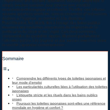
l’expérience des toilettes japonaises dépasse largement la
simple fonction sanitaire pour devenir une véritable
immersion technologique et culturelle. En effet, ces toilettes,
souvent appelées washlets, sont un concentré d’innovations
dédiées à l’hygiène, au confort et à la discrétion.
Parallèlement, les rituels liés à l’usage des bains publics
incarnent des coutumes ancestrales du respect et de la
purification du corps et de l’esprit. Ces deux éléments,
inséparables du quotidien nippon, illustrent parfaitement
l’attention portée à la propreté et aux bonnes manières dans
la société japonaise contemporaine.
Sommaire
Comprendre les différents types de toilettes japonaises et
leur mode d’emploi
Les particularités culturelles liées à l’utilisation des toilettes
japonaises
L’étiquette stricte et les rituels dans les bains publics
onsen
Pourquoi les toilettes japonaises sont-elles une référence
mondiale en hygiène et confort ?