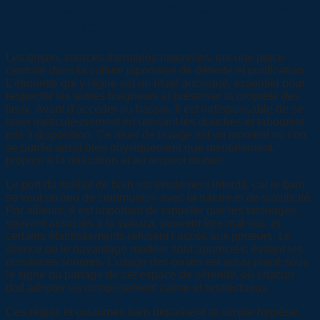
L’étiquette stricte et les rituels dans les
bains publics onsen
Les onsen, sources thermales naturelles, ont une place
centrale dans la culture japonaise de détente et purification.
L’étiquette qui y règne est un rituel ancestral, essentiel pour
respecter les autres baigneurs et préserver la propreté des
lieux. Avant d’accéder au bassin, il est indispensable de se
laver méticuleusement en utilisant les douches et tabourets
mis à disposition. Ce rituel de lavage est un moment où l’on
se purifie aussi bien physiquement que mentalement,
propice à la relaxation et au respect mutuel.
Le port du maillot de bain est strictement interdit, car le bain
se veut un lieu de communion avec la nature et de simplicité.
Par ailleurs, il est important de rappeler que les tatouages,
souvent associés à la yakuza, peuvent être mal vus, et
certains établissements refusent l’accès aux porteurs. Le
silence ou le bavardage modéré sont appréciés, évitant les
nuisances sonores. L’usage des onsen est aussi placé sous
le signe du partage de cet espace de sérénité, où chacun
doit adopter un comportement calme et respectueux.
Ces règles et coutumes bain dépassent la simple hygiène,