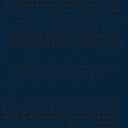
Le paysage sanitaire japonais se compose de trois grandes
catégories de toilettes, chacune reflétant une époque ou un
usage particulier. Les plus traditionnelles, appelées washiki
toire, sont des toilettes « à la turque » où l’utilisateur
s’accroupit face à une cuvette encastrée dans le sol. Ce type,
très répandu jusque dans les années 1960, subsiste encore
dans les campagnes, certaines écoles anciennes ou lieux
publics peu modernisés. Leur usage peut sembler difficile
pour les voyageurs occidentaux, car il demande une position
peu familière et physiquement exigeante. Pourtant, du point
de vue de l’hygiène, ces toilettes sans contact sont réputées
efficaces et bénéfiques pour la santé intestinale.
Les toilettes occidentales classiques, plus rares au Japon,
ressemblent aux modèles européens avec un siège et une
chasse d’eau manuelle. Elles restent présentes dans
certains bâtiments anciens mais sont de moins en moins
courantes.
Enfin, les washlets sont la quintessence de l’innovation
japonaise dans ce domaine. Lancées par la marque TOTO
dans les années 1980, elles ont démocratisé les toilettes
électroniques caractérisées par un bidet électronique avec
jet d’eau réglable, un siège chauffant et de nombreuses
autres fonctionnalités WC sophistiquées. Ces dispositifs
peuvent inclure un séchoir à air chaud, une désodorisation