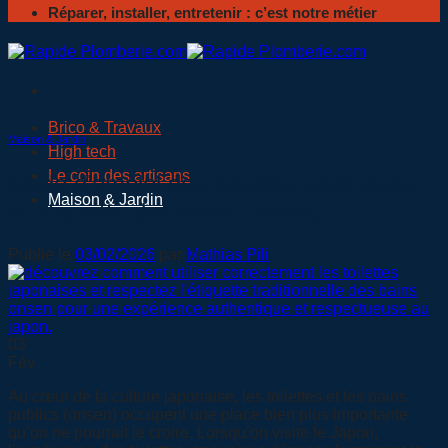
Réparer, installer, entretenir : c’est notre métier
Brico & Travaux
Maison & Jardin
High tech
Le coin des artisans
Mode d’emploi des toilettes japonaises
Maison & Jardin
et étiquette des bains (onsen)
Publié le
03/02/2026
par
Mathias Pili
03
Fév
Au cœur de la culture japonaise, les toilettes et les bains
publics (onsen) occupent une place bien plus importante
qu’on ne pourrait le croire. Lorsqu’on visite le Japon,