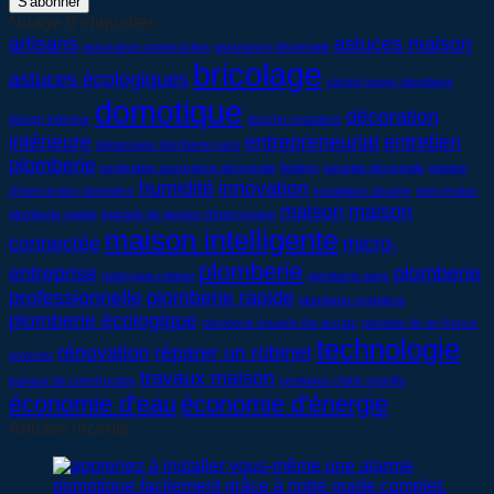
Nuage d’étiquettes
artisans
astuces maison
assurance construction
assurance décennale
bricolage
astuces écologiques
citroën jumpy plomberie
domotique
décoration
design intérieur
douche vestiaires
intérieure
entrepreneuriat
entretien
dépannage plomberie paris
plomberie
explication assurance décennale
fieldpro
garantie décennale
gestion
humidité
innovation
d'intervention plombiers
installation douche
intervention
maison
maison
plomberie rapide
logiciels de gestion d'intervention
maison intelligente
connectée
micro-
plomberie
entreprise
plomberie
nettoyage robinet
plomberie paris
professionnelle
plomberie rapide
plomberie vestiaires
plomberie écologique
plomberie équipée fiat ducato
plombier ile-de-france
technologie
rénovation
réparer un robinet
praxedo
travaux maison
travaux de construction
vestiaires clubs sportifs
économie d'eau
économie d'énergie
Articles récents