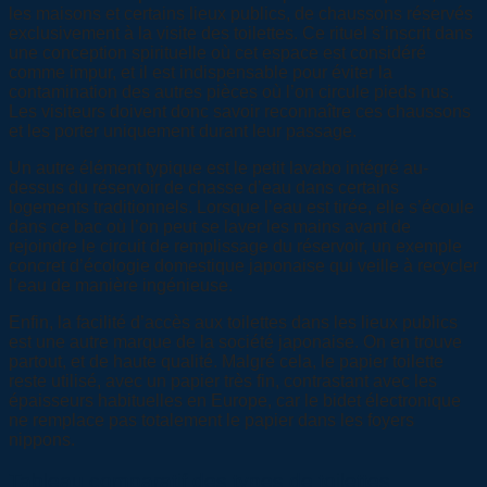
les maisons et certains lieux publics, de chaussons réservés
exclusivement à la visite des toilettes. Ce rituel s’inscrit dans
une conception spirituelle où cet espace est considéré
comme impur, et il est indispensable pour éviter la
contamination des autres pièces où l’on circule pieds nus.
Les visiteurs doivent donc savoir reconnaître ces chaussons
et les porter uniquement durant leur passage.
Un autre élément typique est le petit lavabo intégré au-
dessus du réservoir de chasse d’eau dans certains
logements traditionnels. Lorsque l’eau est tirée, elle s’écoule
dans ce bac où l’on peut se laver les mains avant de
rejoindre le circuit de remplissage du réservoir, un exemple
concret d’écologie domestique japonaise qui veille à recycler
l’eau de manière ingénieuse.
Enfin, la facilité d’accès aux toilettes dans les lieux publics
est une autre marque de la société japonaise. On en trouve
partout, et de haute qualité. Malgré cela, le papier toilette
reste utilisé, avec un papier très fin, contrastant avec les
épaisseurs habituelles en Europe, car le bidet électronique
ne remplace pas totalement le papier dans les foyers
nippons.
Tableau comparatif des types de toilettes