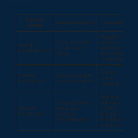
japonaises
Type de
Caractéristiques
Avantages
toilette
Hygiène sans
Cuve encastrée
contact,
Washiki
au sol, sans
bénéfique
(traditionnelles)
siège
pour la santé
intestinale
Confort
Toilettes
Siège classique,
connu,
occidentales
chasse manuelle
simplicité
Hygiène
Siège chauffant,
optimale,
Washlet
jets d’eau,
confort
électronique
séchage,
maximal,
désodorisation
fonctionnalités
avancées