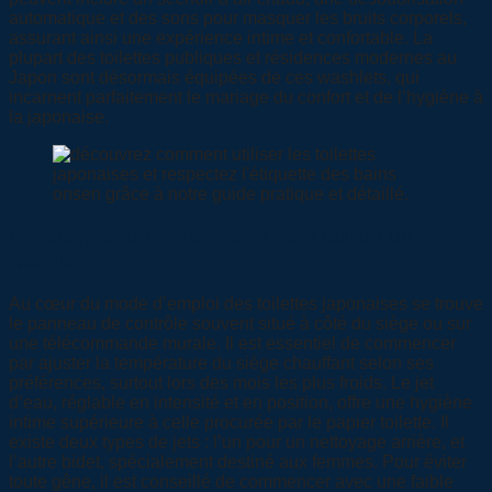
automatique et des sons pour masquer les bruits corporels,
assurant ainsi une expérience intime et confortable. La
plupart des toilettes publiques et résidences modernes au
Japon sont désormais équipées de ces washlets, qui
incarnent parfaitement le mariage du confort et de l’hygiène à
la japonaise.
Fonctionnement et conseils pour utiliser un
washlet
Au cœur du mode d’emploi des toilettes japonaises se trouve
le panneau de contrôle souvent situé à côté du siège ou sur
une télécommande murale. Il est essentiel de commencer
par ajuster la température du siège chauffant selon ses
préférences, surtout lors des mois les plus froids. Le jet
d’eau, réglable en intensité et en position, offre une hygiène
intime supérieure à celle procurée par le papier toilette. Il
existe deux types de jets : l’un pour un nettoyage arrière, et
l’autre bidet, spécialement destiné aux femmes. Pour éviter
toute gêne, il est conseillé de commencer avec une faible