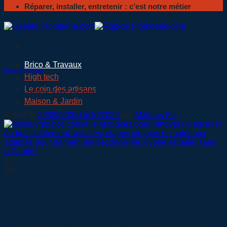
Réparer, installer, entretenir : c’est notre métier
Brico & Travaux
Brico & Travaux
High tech
Le coin des artisans
Rénover un escalier en bois facilement
Maison & Jardin
Publié le
23/09/2025
15/10/2025
par
Mathias Pili
23
Sep
Nettoyer et préparer son escalier en bois
pour une rénovation réussie