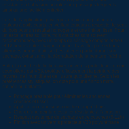
résistance à l’abrasion adaptée aux passages fréquents,
ainsi qu’une facilité d’entretien.
Lors de l’application, privilégiez un pinceau plat ou un
rouleau à poils courts, en veillant toujours à respecter le sens
du bois pour un résultat homogène et une finition lisse. Pour
un escalier très sollicité, trois couches sont souvent
recommandées, avec un temps de séchage compris entre 6
et 12 heures entre chaque couche. Travailler par sections
alternées permet d’utiliser l’escalier en partie durant son
séchage, évitant ainsi la dégradation de la peinture fraîche.
Enfin, la couche de finition avec un vernis protecteur, comme
ceux offerts par V33, protège efficacement la peinture des
rayures, de l’humidité et de l’usure quotidienne. Selon les
préférences stylistiques, on opte pour une finition mate,
satinée ou brillante.
Ponçage préalable pour éliminer les anciennes
couches et lisser
Application d’une sous-couche d’apprêt bois
Choix d’une peinture escalier résistante à l’abrasion
Respect des temps de séchage entre couches (6-12h)
Finition avec un vernis protecteur V33 polyuréthane