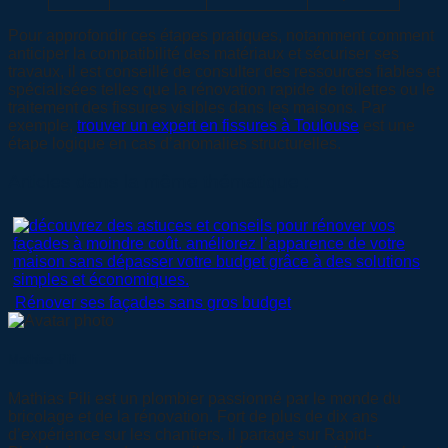
Pour approfondir ces étapes pratiques, notamment comment
anticiper la compatibilité des matériaux et sécuriser ses
travaux, il est conseillé de consulter des ressources fiables et
spécialisées telles que la rénovation rapide de toilettes ou le
traitement des fissures visibles dans les maisons. Par
exemple,
trouver un expert en fissures à Toulouse
est une
étape logique en cas d’anomalies structurelles.
Articles dans la même thématique :
Rénover ses façades sans gros budget
Mathias Pili
Mathias Pili est un plombier passionné par le monde du
bricolage et de la rénovation. Fort de plus de dix ans
d’expérience sur les chantiers, il partage sur Rapid-