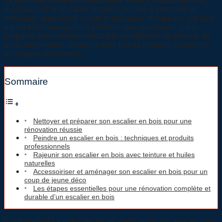
La première étape incontournable avant d’entreprendre la
rénovation d’un escalier en bois consiste à effectuer un
nettoyage approfondi et une préparation minutieuse. Le bois
est un matériau vivant et sensible aux agressions, c’est
pourquoi son entretien préalable conditionne la réussite de
toute intervention ultérieure telle que la peinture, la teinture
ou la pose d’un vernis.
Sommaire
Nettoyer et préparer son escalier en bois pour une
rénovation réussie
Peindre un escalier en bois : techniques et produits
professionnels
Rajeunir son escalier en bois avec teinture et huiles
naturelles
Accessoiriser et aménager son escalier en bois pour un
coup de jeune déco
Les étapes essentielles pour une rénovation complète et
durable d’un escalier en bois
Contrairement à une idée reçue, nettoyer un escalier en bois