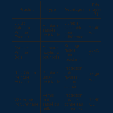
Prix
Produit
Type
Avantages
moyen
(€)
Dulux
Durable,
Peinture
Valentine
lessivable,
25-40
satinée
Peinture
bonne
€/L
résistante
Escalier
adhérence
Séchage
Syntilor
Peinture
rapide,
20-35
Peinture
acrylique
bonne
€/L
Bois
pour bois
résistance
Protection
Rust-Oleum
Peinture
anti-
30-45
Peinture
ultra-
rayures,
€/L
Escalier
résistante
finition
satinée
Vernis
Protection
V33 Vernis
mat,
durable
15-40
Polyuréthane
satiné ou
contre eau
€/L
brillant
et rayures