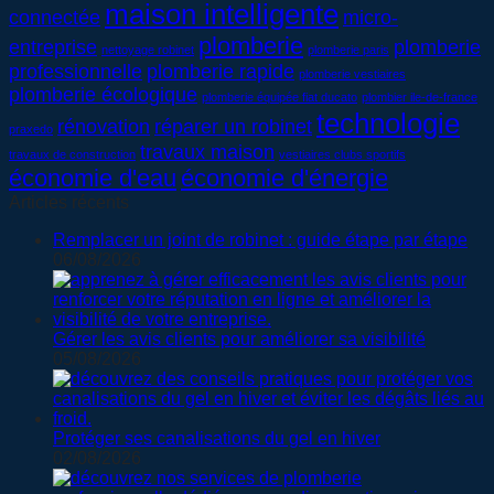
maison intelligente
connectée
micro-
plomberie
entreprise
plomberie
nettoyage robinet
plomberie paris
professionnelle
plomberie rapide
plomberie vestiaires
plomberie écologique
plomberie équipée fiat ducato
plombier ile-de-france
technologie
rénovation
réparer un robinet
praxedo
travaux maison
travaux de construction
vestiaires clubs sportifs
économie d'eau
économie d'énergie
Articles récents
Remplacer un joint de robinet : guide étape par étape
06/08/2026
Gérer les avis clients pour améliorer sa visibilité
05/08/2026
Protéger ses canalisations du gel en hiver
02/08/2026