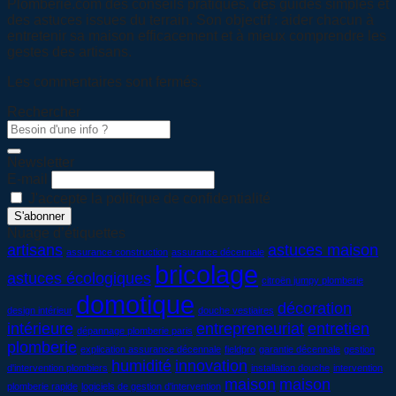
Plomberie.com des conseils pratiques, des guides simples et
des astuces issues du terrain. Son objectif : aider chacun à
entretenir sa maison efficacement et à mieux comprendre les
gestes des artisans.
Les commentaires sont fermés.
Rechercher
Newsletter
E-mail
J'accepte la politique de confidentialité
Nuage d’étiquettes
artisans
astuces maison
assurance construction
assurance décennale
bricolage
astuces écologiques
citroën jumpy plomberie
domotique
décoration
design intérieur
douche vestiaires
intérieure
entrepreneuriat
entretien
dépannage plomberie paris
plomberie
explication assurance décennale
fieldpro
garantie décennale
gestion
humidité
innovation
d'intervention plombiers
installation douche
intervention
maison
maison
plomberie rapide
logiciels de gestion d'intervention