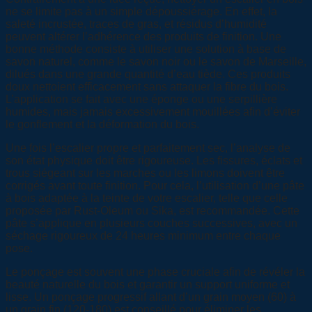
ne se limite pas à un simple dépoussiérage. En effet, la
saleté incrustée, traces de gras, et résidus d’humidité
peuvent altérer l’adhérence des produits de finition. Une
bonne méthode consiste à utiliser une solution à base de
savon naturel, comme le savon noir ou le savon de Marseille,
dilués dans une grande quantité d’eau tiède. Ces produits
doux nettoient efficacement sans attaquer la fibre du bois.
L’application se fait avec une éponge ou une serpillière
humides, mais jamais excessivement mouillées afin d’éviter
le gonflement et la déformation du bois.
Une fois l’escalier propre et parfaitement sec, l’analyse de
son état physique doit être rigoureuse. Les fissures, éclats et
trous siégeant sur les marches ou les limons doivent être
corrigés avant toute finition. Pour cela, l’utilisation d’une pâte
à bois adaptée à la teinte de votre escalier, telle que celle
proposée par Rust-Oleum ou Sika, est recommandée. Cette
pâte s’applique en plusieurs couches successives, avec un
séchage rigoureux de 24 heures minimum entre chaque
pose.
Le ponçage est souvent une phase cruciale afin de révéler la
beauté naturelle du bois et garantir un support uniforme et
lisse. Un ponçage progressif allant d’un grain moyen (60) à
un grain fin (120-180) est conseillé pour éliminer les