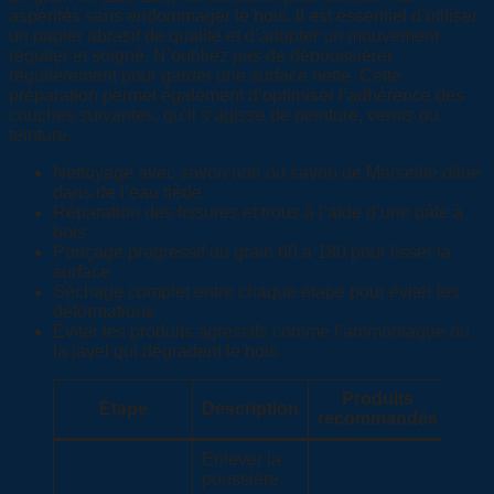
aspérités sans endommager le bois. Il est essentiel d’utiliser
un papier abrasif de qualité et d’adopter un mouvement
régulier et soigné. N’oubliez pas de dépoussiérer
régulièrement pour garder une surface nette. Cette
préparation permet également d’optimiser l’adhérence des
couches suivantes, qu’il s’agisse de peinture, vernis ou
teinture.
Nettoyage avec savon noir ou savon de Marseille dilué
dans de l’eau tiède
Réparation des fissures et trous à l’aide d’une pâte à
bois
Ponçage progressif du grain 60 à 180 pour lisser la
surface
Séchage complet entre chaque étape pour éviter les
déformations
Éviter les produits agressifs comme l’ammoniaque ou
la javel qui dégradent le bois
Produits
Étape
Description
recommandés
Enlever la
poussière