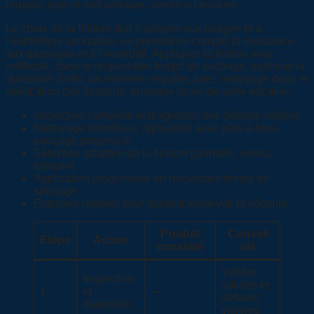
réussie, que ce soit peinture, vernis ou teinture.
Le choix de la finition doit s’adapter aux usages et à
l’esthétique souhaitée, en prenant en compte la résistance
aux passages et à l’humidité. Appliquer la finition avec
méthode, dans le respect des temps de séchage, optimise la
durabilité. Enfin, un entretien régulier, avec nettoyage doux et
vérification des fixations, prolonge la vie de votre escalier.
Inspection complète et diagnostic des défauts visibles
Nettoyage minutieux, réparation avec pâte à bois,
ponçage progressif
Sélection adaptée de la finition (peinture, vernis,
teinture)
Application progressive en respectant temps de
séchage
Entretien régulier pour garantir longévité et sécurité
Produit
Conseil
Étape
Action
conseillé
clé
Vérifier
Inspection
solidité et
1
et
—
défauts
diagnostic
visibles