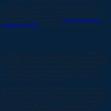
Prendre soin de cette étape garantit non seulement un
résultat esthétique mais aussi une durabilité accrue. Pour
approfondir vos connaissances sur la rénovation intérieure,
la lecture d’articles dédiés comme
comment réussir ses
rénovations en 2025
peut offrir des conseils précieux.
Peindre un escalier en bois : techniques
et produits professionnels
La peinture d’un escalier en bois constitue une méthode à la
fois pratique et esthétique pour transformer radicalement son
aspect. Elle offre la flexibilité de choisir une palette complète
de couleurs, des plus classiques aux plus audacieuses,
selon la décoration intérieure souhaitée. Toutefois, pour
assurer un rendu impeccable et durable, plusieurs règles
méthodologiques sont nécessaires.
Une préparation soigneuse du support est primordiale. Après
un ponçage fin, il est conseillé d’appliquer une sous-couche
d’apprêt spécifique bois, qui favorise l’accroche et limite le
risque d’écaillage. Les peintures spécialement développées
pour les escaliers disponibles chez des marques comme
Dulux Valentine, Rust-Oleum ou Syntilor offrent une