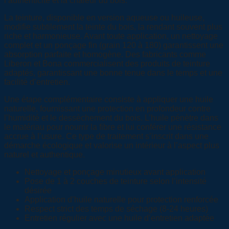
l’authenticité et la chaleur du bois.
La teinture, disponible en version aqueuse ou huileuse,
modifie subtilement la teinte du bois, la rendant souvent plus
riche et harmonieuse. Avant toute application, un nettoyage
complet et un ponçage fin (grain 120 à 180) garantissent une
absorption parfaite et homogène. Des fabricants comme
Liberon et Bona commercialisent des produits de teinture
adaptés, garantissant une bonne tenue dans le temps et une
facilité d’entretien.
Une étape complémentaire consiste à appliquer une huile
naturelle, fournissant une protection en profondeur contre
l’humidité et le dessèchement du bois. L’huile pénètre dans
le matériau pour nourrir la fibre et lui conférer une résistance
accrue à l’usure. Ce type de traitement s’inscrit dans une
démarche écologique et valorise un intérieur à l’aspect plus
naturel et authentique.
Nettoyage et ponçage minutieux avant application
Pose de 1 à 2 couches de teinture selon l’intensité
désirée
Application d’huile naturelle pour protection renforcée
Respect strict des temps de séchage (8-24 heures)
Entretien régulier avec une huile d’entretien adaptée