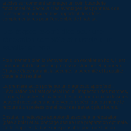
articles sur comment aménager un coin buanderie
fonctionnel ou découvrir les avantages des panneaux de
revêtement muraux en bois apportent des idées
complémentaires pour l’ensemble de l’habitat.
Les étapes essentielles pour une
rénovation complète et durable d’un
escalier en bois
Pour mener à bien la rénovation d’un escalier en bois, il est
fondamental de suivre un processus structuré et rigoureux.
Chaque étape garantit la sécurité, la pérennité et la qualité
visuelle du résultat.
La première action porte sur un diagnostic approfondi.
L’évaluation de l’état général inclut l’inspection des marches,
rampes, balustres et fixations. Les jeux anormaux ou fissures
peuvent nécessiter une intervention spécifique ou même le
recours à un professionnel pour des travaux plus lourds.
Ensuite, le nettoyage approfondi associé à la réparation
(pâte à bois) et au ponçage assure une préparation optimale.
Cette étape est la base indispensable pour une finition