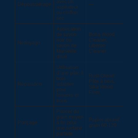
avec un
Dépoussiérage
—
aspirateur
ou chiffon
sec
Application
de savon
Bona Wood
noir ou
Cleaner,
Nettoyage
savon de
Liberon
Marseille
Cleaner
dilué
Utilisation
d’une pâte à
Rust-Oleum
bois
Pâte à bois,
Réparation
adaptée
Sika Wood
pour
Filler
fissures et
trous
Poncer du
grain moyen
Papier abrasif
Ponçage
à fin pour
grain 60-120
une surface
parfaite