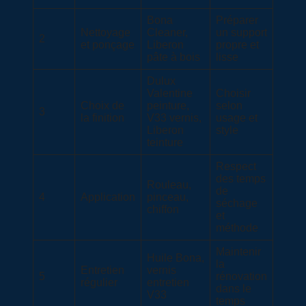
Bona
Préparer
Nettoyage
Cleaner,
un support
2
et ponçage
Liberon
propre et
pâte à bois
lisse
Dulux
Valentine
Choisir
Choix de
peinture,
selon
3
la finition
V33 vernis,
usage et
Liberon
style
teinture
Respect
des temps
Rouleau,
de
4
Application
pinceau,
séchage
chiffon
et
méthode
Maintenir
Huile Bona,
la
Entretien
vernis
5
rénovation
régulier
entretien
dans le
V33
temps