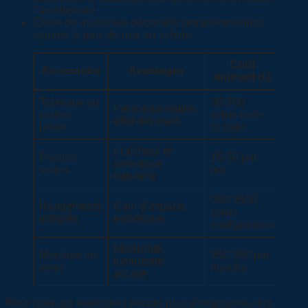
l’architecture
Choix de matériaux décoratifs complémentaires
comme le jonc de mer ou le bois
Coût
Accessoire
Avantages
indicatif (€)
Tableaux ou
30-200
Personnalisation,
cadres
selon taille
effet décoratif
photo
et style
Fraîcheur et
Plantes
15-50 par
ambiance
vertes
pot
naturelle
200-1500
Rangements
Gain d’espace,
selon
intégrés
esthétique
configuration
Modernité,
Marches en
150-300 par
luminosité
verre
marche
accrue
Pour ceux qui souhaitent encore plus d’inspiration, des