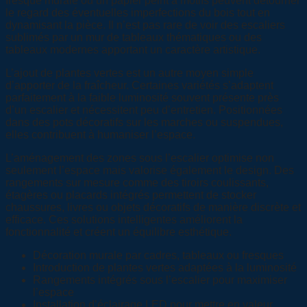
fresque murale ou un papier peint à motifs peuvent détourner
le regard des éventuelles imperfections du bois tout en
dynamisant la pièce. Il n’est pas rare de voir des escaliers
sublimés par un mur de tableaux thématiques ou des
tableaux modernes apportant un caractère artistique.
L’ajout de plantes vertes est un autre moyen simple
d’apporter de la fraîcheur. Certaines variétés s’adaptent
parfaitement à la faible luminosité souvent présente près
d’un escalier et nécessitent peu d’entretien. Positionnées
dans des pots décoratifs sur les marches ou suspendues,
elles contribuent à humaniser l’espace.
L’aménagement des zones sous l’escalier optimise non
seulement l’espace mais valorise également le design. Des
rangements sur mesure comme des tiroirs coulissants,
étagères ou placards intégrés permettent de stocker
chaussures, livres ou objets décoratifs de manière discrète et
efficace. Ces solutions intelligentes améliorent la
fonctionnalité et créent un équilibre esthétique.
Décoration murale par cadres, tableaux ou fresques
Introduction de plantes vertes adaptées à la luminosité
Rangements intégrés sous l’escalier pour maximiser
l’espace
Installation d’éclairage LED pour mettre en valeur