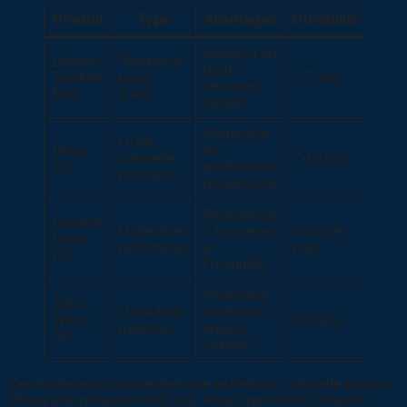
Produit
Type
Avantages
Durabilité
Respect du
Liberon
Teinture à
grain,
Teinture
base
5-7 ans
séchage
Bois
d’eau
rapide
Protection
Huile
Bona
en
naturelle
7-10 ans
Oil
profondeur,
pour bois
nourrissant
Résistance
Owatrol
Huile dure
à l’usure et
8 ans et
Huile
pénétrante
à
plus
D3
l’humidité
Protection
Sika
Huile bois
renforcée,
Wood
6-8 ans
intérieur
finition
Oil
satinée
Ces traitements privilégient une esthétique naturelle tout en
offrant une protection efficace. Pour approfondir l’aspect