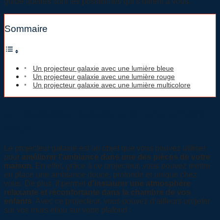
guide quelles sont les possibilités qui s’offrent à vous.
Sommaire
Un projecteur galaxie avec une lumière bleue
Un projecteur galaxie avec une lumière rouge
Un projecteur galaxie avec une lumière multicolore
Un projecteur galaxie avec une lumière
bleue
Le projecteur galaxie est un objet que vous pouvez utiliser
pour
améliorer l’ambiance dans une des pièces de votre
maison.
En effet, grâce à ce projecteur, vous pouvez mettre
en place une ambiance douce, profonde et unique chez
vous. De plus, il permet
d’instaurer une atmosphère
relaxante et réconfortante dans la chambre de vos
enfants
. Avec ce projecteur, vous pouvez d’ailleurs projeter
sur vos murs et/ou sur votre plafond :