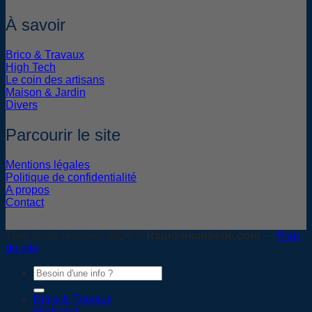
À savoir
Brico & Travaux
High Tech
Le coin des artisans
Maison & Jardin
Divers
Parcourir le site
Mentions légales
Politique de confidentialité
A propos
Contact
Tous droits réservés 2026 ©
Rapid-plomberie.com
—
Plan
du site
Brico & Travaux
High tech