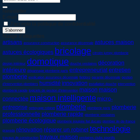
Newsletter
E-mail
J'accepte la politique de confidentialité
Nuage d’étiquettes
artisans
astuces maison
assurance construction
assurance décennale
bricolage
astuces écologiques
citroën jumpy plomberie
domotique
décoration
design intérieur
douche vestiaires
intérieure
entrepreneuriat
entretien
dépannage plomberie paris
plomberie
explication assurance décennale
fieldpro
garantie décennale
gestion
humidité
innovation
d'intervention plombiers
installation douche
intervention
maison
maison
plomberie rapide
logiciels de gestion d'intervention
maison intelligente
connectée
micro-
plomberie
entreprise
plomberie
nettoyage robinet
plomberie paris
professionnelle
plomberie rapide
plomberie vestiaires
plomberie écologique
plomberie équipée fiat ducato
plombier ile-de-france
technologie
rénovation
réparer un robinet
praxedo
travaux maison
travaux de construction
vestiaires clubs sportifs