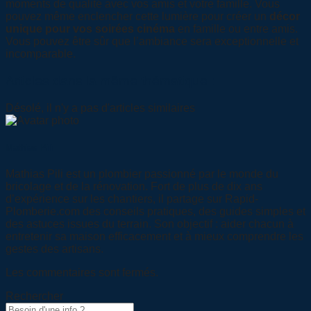
moments de qualité avec vos amis et votre famille. Vous
pouvez même enclencher cette lumière pour créer un
décor
unique pour vos soirées cinéma
en famille ou entre amis.
Vous pouvez être sûr que l’ambiance sera exceptionnelle et
incomparable.
Articles dans la même thématique :
Désolé, il n'y a pas d'articles similaires
Mathias Pili
Mathias Pili est un plombier passionné par le monde du
bricolage et de la rénovation. Fort de plus de dix ans
d’expérience sur les chantiers, il partage sur Rapid-
Plomberie.com des conseils pratiques, des guides simples et
des astuces issues du terrain. Son objectif : aider chacun à
entretenir sa maison efficacement et à mieux comprendre les
gestes des artisans.
Les commentaires sont fermés.
Rechercher