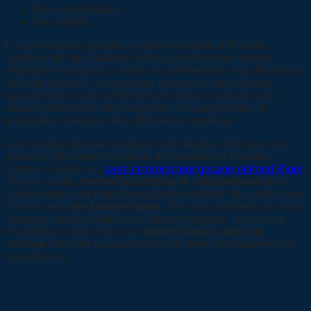
Des constellations
Des étoiles.
Les projecteurs galaxies se déclinent dans différentes
couleurs afin de s’adapter à chaque décoration et pour
répondre à vos goûts. Selon vos préférences et la décoration
de votre intérieur, vous pouvez opter pour un projecteur
galaxie blanc. Avec cette teinte, il pourra s’intégrer sans
aucune difficulté à votre logement. Ces projections se
présentent d’ailleurs dans différentes couleurs.
Les lumières peuvent d’ailleurs être réglées afin que vous
puissiez sélectionner la teinte de la lumière à projeter.
Comme c’est le cas
avec ce projecteur galaxie plafond Rigel
.
Si vous voulez
mettre l’accent sur le côté profond
de la
lumière que votre projecteur galaxie projette. Vous allez vous
tourner vers
une lumière bleue.
Elle vous permettra de vous
immerger dans un univers unique et magique. Vous avez
d’ailleurs le choix entre une
lumière bleue claire ou
sombre
. De quoi vous permettre de créer l’atmosphère que
vous désirez.
Un projecteur galaxie avec une lumière
rouge