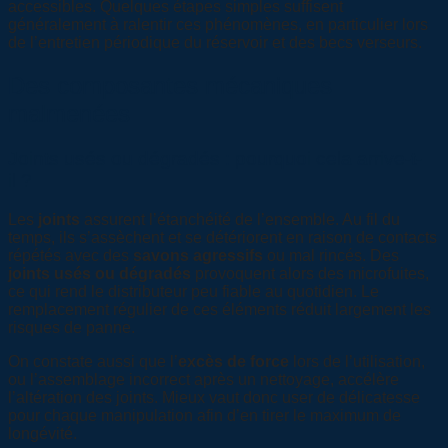
accessibles. Quelques étapes simples suffisent
généralement à ralentir ces phénomènes, en particulier lors
de l’entretien périodique du réservoir et des becs verseurs.
Des composantes mécaniques
malmenées
Joints usés ou dégradés : pourquoi cela arrive-t-
il ?
Les
joints
assurent l’étanchéité de l’ensemble. Au fil du
temps, ils s’assèchent et se détériorent en raison de contacts
répétés avec des
savons agressifs
ou mal rincés. Des
joints usés ou dégradés
provoquent alors des microfuites,
ce qui rend le distributeur peu fiable au quotidien. Le
remplacement régulier de ces éléments réduit largement les
risques de panne.
On constate aussi que l’
excès de force
lors de l’utilisation,
ou l’assemblage incorrect après un nettoyage, accélère
l’altération des joints. Mieux vaut donc user de délicatesse
pour chaque manipulation afin d’en tirer le maximum de
longévité.