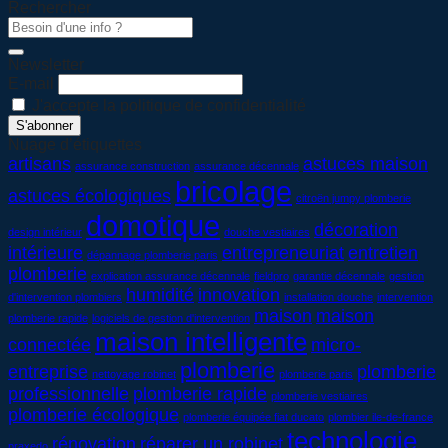
Rechercher
Newsletter
E-mail
J'accepte la politique de confidentialité
Nuage d’étiquettes
artisans
astuces maison
assurance construction
assurance décennale
bricolage
astuces écologiques
citroën jumpy plomberie
domotique
décoration
design intérieur
douche vestiaires
intérieure
entrepreneuriat
entretien
dépannage plomberie paris
plomberie
explication assurance décennale
fieldpro
garantie décennale
gestion
humidité
innovation
d'intervention plombiers
installation douche
intervention
maison
maison
plomberie rapide
logiciels de gestion d'intervention
maison intelligente
connectée
micro-
plomberie
entreprise
plomberie
nettoyage robinet
plomberie paris
professionnelle
plomberie rapide
plomberie vestiaires
plomberie écologique
plomberie équipée fiat ducato
plombier ile-de-france
technologie
rénovation
réparer un robinet
praxedo