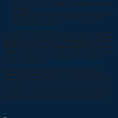
Manipuler toujours la
pompe ou le levier sans excès
de force
.
Contrôler régulièrement l’état des batteries
et choisir
uniquement des modèles compatibles avec votre
distributeur automatique.
En adoptant ces habitudes simples, il est possible de limiter
grandement l’apparition des problèmes tels qu’un
blocage
du mécanisme de distribution
, l’
accumulation de savon
solidifié
ou encore la rapide
dégradation des composants
internes
. Il suffit parfois de quelques gestes supplémentaires
chaque mois pour préserver durablement l’efficacité et la
propreté du distributeur.
Comprendre les sources principales d’usure, comme
l’
emploi d’un savon trop épais
ou la
négligence de la
maintenance périodique
, aide également à intervenir avant
qu’un incident sérieux ne survienne. Dès qu’une anomalie
est détectée, mieux vaut agir sans tarder afin d’éviter qu’elle
ne prenne de l’ampleur. Grâce à des vérifications régulières,
l’appareil retrouvera très vite toute son utilité au quotidien.
Articles dans la même thématique :