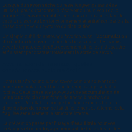
Lorsque du
savon sèche
ou reste longtemps sans être
utilisé, il peut durcir dans le réservoir ou au niveau de la
pompe
. Ce
savon solidifié
crée alors un obstacle dans le
circuit, nuisant au bon fonctionnement et entraînant parfois la
casse définitive du système de distribution.
Un simple oubli de nettoyage favorise aussi l’
accumulation
de résidus de savon
autour des buses ou sur les parois.
Avec le temps, ces dépôts deviennent difficiles à dissoudre
et finissent par obstruer totalement la sortie de savon.
Accumulation de minéraux : quelles
conséquences sur le matériel ?
L’eau utilisée pour diluer le savon contient souvent des
minéraux
, notamment lorsque le remplissage se fait au
robinet. Cette présence provoque une
accumulation de
minéraux
visible sous forme de traces blanches ou
calcaires. Résultat : la pompe fonctionne moins bien, la
distribution de savon
se fait difficilement et, à terme, cela
fragilise sérieusement la structure interne.
La prévention passe par l’usage d’
eau filtrée
pour vos
mélanges et un
nettoyage mensuel
de toutes les parties