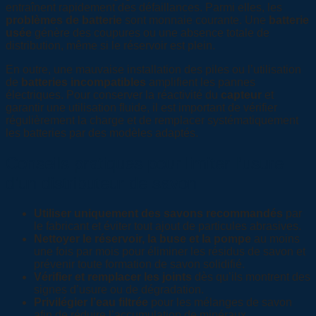
entraînent rapidement des défaillances. Parmi elles, les
problèmes de batterie
sont monnaie courante. Une
batterie
usée
génère des coupures ou une absence totale de
distribution, même si le réservoir est plein.
En outre, une mauvaise installation des piles ou l’utilisation
de
batteries incompatibles
amplifient les pannes
électriques. Pour conserver la réactivité du
capteur
et
garantir une utilisation fluide, il est important de vérifier
régulièrement la charge et de remplacer systématiquement
les batteries par des modèles adaptés.
Conseils pratiques pour limiter l’usure
d’un distributeur de savon
Utiliser uniquement des savons recommandés
par
le fabricant et éviter tout ajout de particules abrasives.
Nettoyer le réservoir, la buse et la pompe
au moins
une fois par mois pour éliminer les résidus de savon et
prévenir toute formation de savon solidifié.
Vérifier et remplacer les joints
dès qu’ils montrent des
signes d’usure ou de dégradation.
Privilégier l’eau filtrée
pour les mélanges de savon
afin de réduire l’accumulation de minéraux.