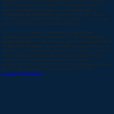
rapidement des dysfonctionnements pour tout distributeur,
qu’il soit manuel ou automatique. Par exemple, utiliser un
savon trop épais
peut provoquer un
blocage du
mécanisme de distribution
, surtout si la pompe n’est pas
assez puissante pour gérer cette consistance. Ce choix use
aussi inutilement les composants internes.
Recourir à des
savons contenant des particules
abrasives
a également tendance à accélérer l’
usure des
parties mobiles
. Ces micro-grains rayent le plastique interne
et dégradent les
joints
, ce qui entraîne ensuite des fuites ou
des pannes. En privilégiant des solutions liquides adaptées
à votre modèle, il est possible de diminuer nettement ces
risques, tout en facilitant le nettoyage régulier des
contenants. Si vous souhaitez plus d’informations pratiques
pour choisir ou entretenir cet équipement essentiel,
découvrez maintenant
.
L’immobilisation par accumulation ou
résidus
Pourquoi le savon solidifié est-il un souci si
courant ?