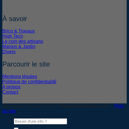
À savoir
Brico & Travaux
High Tech
Le coin des artisans
Maison & Jardin
Divers
Parcourir le site
Mentions légales
Politique de confidentialité
A propos
Contact
Tous droits réservés 2026 ©
Rapid-plomberie.com
—
Plan
du site