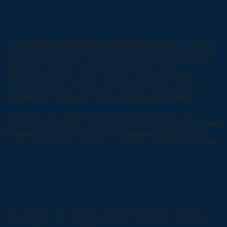
Pompe cassée ou défectueuse : quelles pratiques
aggravent la situation ?
Une
pression excessive sur la pompe
demeure l’une des
causes majeures de son endommagement, surtout avec les
modèles en plastique. Forcer lorsque le savon ne sort pas
aggrave le problème initial et peut finir par casser
irrémédiablement la pièce. Certains utilisateurs tentent
même de débloquer la pompe à l’aide d’objets pointus, ce
qui griffe les surfaces et crée des faiblesses internes.
Pour éviter ces complications, privilégiez toujours des
mouvements contrôlés. Un rinçage temporaire avec de l’
eau
chaude
peut aider à dissoudre un
savon solidifié
, tandis
qu’un entretien doux ménage le matériel sans l’endommager.
Particularités des distributeurs
automatiques : attention aux batteries et
capteurs
Les modèles sans contact comportent plusieurs modules
électroniques. Les négligences concernant leur alimentation