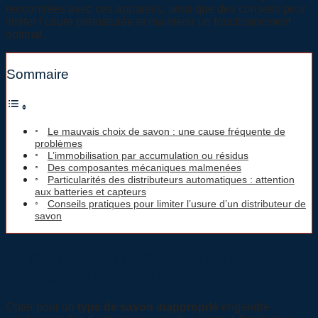
rencontrées avec ces appareils, ainsi que des conseils pour
limiter l’usure prématurée et maintenir un fonctionnement
optimal.
Sommaire
Le mauvais choix de savon : une cause fréquente de
problèmes
L’immobilisation par accumulation ou résidus
Des composantes mécaniques malmenées
Particularités des distributeurs automatiques : attention
aux batteries et capteurs
Conseils pratiques pour limiter l’usure d’un distributeur de
savon
Le mauvais choix de savon : une cause
fréquente de problèmes
Opter pour un
type de savon inapproprié
engendre