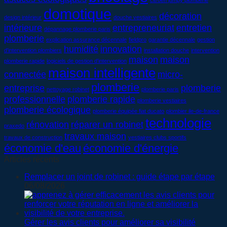
domotique
décoration
design intérieur
douche vestiaires
intérieure
entrepreneuriat
entretien
dépannage plomberie paris
plomberie
explication assurance décennale
fieldpro
garantie décennale
gestion
humidité
innovation
d'intervention plombiers
installation douche
intervention
maison
maison
plomberie rapide
logiciels de gestion d'intervention
maison intelligente
connectée
micro-
plomberie
entreprise
plomberie
nettoyage robinet
plomberie paris
professionnelle
plomberie rapide
plomberie vestiaires
plomberie écologique
plomberie équipée fiat ducato
plombier ile-de-france
technologie
rénovation
réparer un robinet
praxedo
travaux maison
travaux de construction
vestiaires clubs sportifs
économie d'eau
économie d'énergie
Articles récents
Remplacer un joint de robinet : guide étape par étape
06/08/2026
Gérer les avis clients pour améliorer sa visibilité