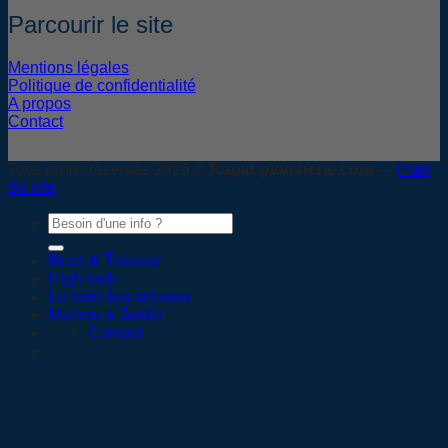
Parcourir le site
Mentions légales
Politique de confidentialité
A propos
Contact
Tous droits réservés 2026 ©
Rapid-plomberie.com
—
Plan
du site
Brico & Travaux
High tech
Le coin des artisans
Maison & Jardin
Contact