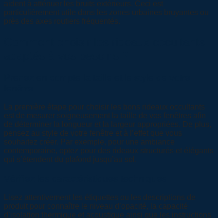
aident à atténuer les bruits extérieurs. Ceci est
particulièrement utile dans les zones urbaines bruyantes ou
près des axes routiers fréquentés.
Comment choisir les rideaux occultants
adaptés à vos besoins ?
Prenez en compte la taille et le style de votre
fenêtre
La première étape pour choisir les bons rideaux occultants
est de mesurer soigneusement la taille de vos fenêtres afin
de déterminer la longueur et la largeur appropriées. De plus,
pensez au style de votre fenêtre et à l’effet que vous
souhaitez créer. Par exemple, pour une ambiance
contemporaine, optez pour des rideaux structurés et élégants
qui s’étendent du plafond jusqu’au sol.
Vérifiez les caractéristiques techniques
Lisez attentivement les étiquettes ou les descriptions de
produit pour connaître le niveau d’opacité, la capacité
d’isolation thermique et acoustique ainsi que les instructions