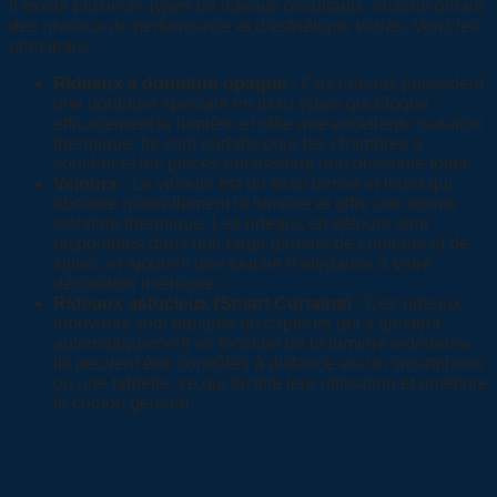
Il existe plusieurs types de rideaux occultants, chacun offrant
des niveaux de performance et d’esthétique variés. Voici les
principaux :
Rideaux à doublure opaque :
Ces rideaux possèdent
une doublure spéciale en tissu épais qui bloque
efficacement la lumière et offre une excellente isolation
thermique. Ils sont parfaits pour les chambres à
coucher et les pièces nécessitant une obscurité totale.
Velours :
Le velours est un tissu dense et lourd qui
absorbe naturellement la lumière et offre une bonne
isolation thermique. Les rideaux en velours sont
disponibles dans une large gamme de couleurs et de
styles, et ajoutent une touche d’élégance à votre
décoration intérieure.
Rideaux astucieux (Smart Curtains) :
Ces rideaux
innovants sont équipés de capteurs qui s’ajustent
automatiquement en fonction de la lumière extérieure.
Ils peuvent être contrôlés à distance via un smartphone
ou une tablette, ce qui facilite leur utilisation et améliore
le confort général.
Les matériaux utilisés pour les rideaux
occultants