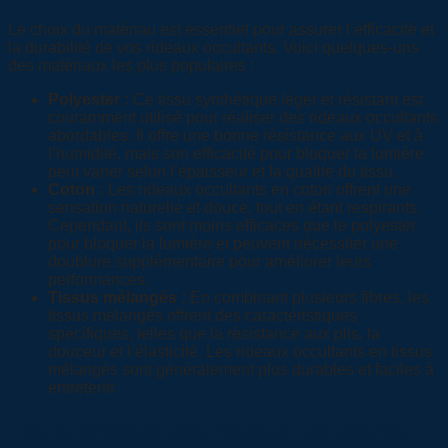
Le choix du matériau est essentiel pour assurer l’efficacité et
la durabilité de vos rideaux occultants. Voici quelques-uns
des matériaux les plus populaires :
Polyester :
Ce tissu synthétique léger et résistant est
couramment utilisé pour réaliser des rideaux occultants
abordables. Il offre une bonne résistance aux UV et à
l’humidité, mais son efficacité pour bloquer la lumière
peut varier selon l’épaisseur et la qualité du tissu.
Coton :
Les rideaux occultants en coton offrent une
sensation naturelle et douce, tout en étant respirants.
Cependant, ils sont moins efficaces que le polyester
pour bloquer la lumière et peuvent nécessiter une
doublure supplémentaire pour améliorer leurs
performances.
Tissus mélangés :
En combinant plusieurs fibres, les
tissus mélangés offrent des caractéristiques
spécifiques, telles que la résistance aux plis, la
douceur et l’élasticité. Les rideaux occultants en tissus
mélangés sont généralement plus durables et faciles à
entretenir.
Les avantages des rideaux occultants