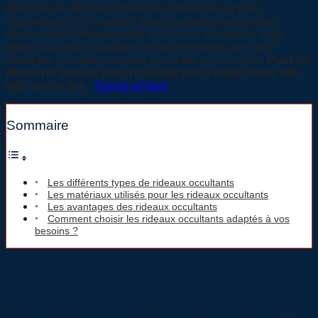
peut être un défi étant donné les différentes options
disponibles sur le marché. Dans cet article, nous allons
explorer les différents types de rideaux occultants, leurs
matériaux, leurs avantages et inconvénients ainsi que
quelques conseils pratiques pour faire le bon choix.
Pour en
découvrir encore plus, n’hésitez pas à visiter notre site
web sur ce lien :
Suivez et lisez
.
Sommaire
Les différents types de rideaux occultants
Les matériaux utilisés pour les rideaux occultants
Les avantages des rideaux occultants
Comment choisir les rideaux occultants adaptés à vos
besoins ?
Les différents types de rideaux
occultants