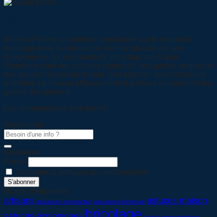
Mathias Pili
Mathias Pili est un plombier passionné par le monde du
bricolage et de la rénovation. Fort de plus de dix ans
d’expérience sur les chantiers, il partage sur Rapid-
Plomberie.com des conseils pratiques, des guides simples et
des astuces issues du terrain. Son objectif : aider chacun à
entretenir sa maison efficacement et à mieux comprendre les
gestes des artisans.
Les commentaires sont fermés.
Rechercher
Newsletter
E-mail
J'accepte la politique de confidentialité
Nuage d’étiquettes
artisans
astuces maison
assurance construction
assurance décennale
bricolage
astuces écologiques
citroën jumpy plomberie