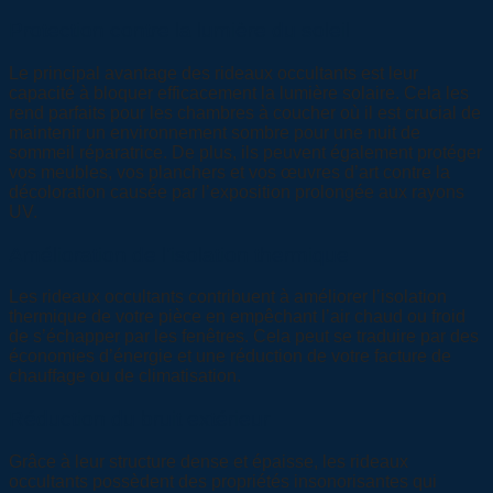
Protection contre la lumière du soleil
Le principal avantage des rideaux occultants est leur
capacité à bloquer efficacement la lumière solaire. Cela les
rend parfaits pour les chambres à coucher où il est crucial de
maintenir un environnement sombre pour une nuit de
sommeil réparatrice. De plus, ils peuvent également protéger
vos meubles, vos planchers et vos œuvres d’art contre la
décoloration causée par l’exposition prolongée aux rayons
UV.
Amélioration de l’isolation thermique
Les rideaux occultants contribuent à améliorer l’isolation
thermique de votre pièce en empêchant l’air chaud ou froid
de s’échapper par les fenêtres. Cela peut se traduire par des
économies d’énergie et une réduction de votre facture de
chauffage ou de climatisation.
Réduction du bruit extérieur
Grâce à leur structure dense et épaisse, les rideaux
occultants possèdent des propriétés insonorisantes qui