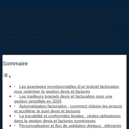
Dans le domaine professionnel, gérer devis et factures
manuellement est rapidement source de stress et d’erreurs
fréquentes. Entre les calculs de TVA, les remises, et le suivi
des paiements, la complexité peut vite submerger,
ralentissant la fluidité des échanges commerciaux. Un
logiciel facturation
moderne et adapté permet donc de
profiter d’avantages majeurs pour les artisans, TPE ou PME
en quête de simplicité.
Sommaire
Les avantages incontournables d’un logiciel facturation
pour optimiser la gestion devis et factures
Les meilleurs logiciels devis et facturation pour une
gestion simplifiée en 2026
Automatisation facturation : comment réduire les erreurs
et accélérer le suivi devis et factures
La traçabilité et conformités légales : règles obligatoires
dans la gestion devis et factures numériques
Personnalisation et flux de validation digitaux : éléments