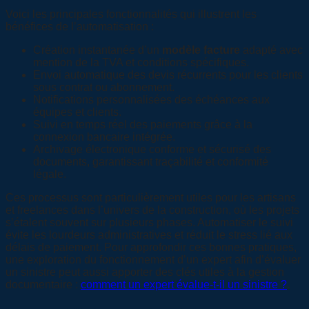
Voici les principales fonctionnalités qui illustrent les
bénéfices de l’automatisation :
Création instantanée d’un
modèle facture
adapté avec
mention de la TVA et conditions spécifiques.
Envoi automatique des devis récurrents pour les clients
sous contrat ou abonnement.
Notifications personnalisées des échéances aux
équipes et clients.
Suivi en temps réel des paiements grâce à la
connexion bancaire intégrée.
Archivage électronique conforme et sécurisé des
documents, garantissant traçabilité et conformité
légale.
Ces processus sont particulièrement utiles pour les artisans
et freelances dans l’univers de la construction, où les projets
s’étalent souvent sur plusieurs phases. Automatiser le suivi
évite les lourdeurs administratives et réduit le stress lié aux
délais de paiement. Pour approfondir ces bonnes pratiques,
une exploration du fonctionnement d’un expert afin d’évaluer
un sinistre peut aussi apporter des clés utiles à la gestion
documentaire :
comment un expert évalue-t-il un sinistre ?
.