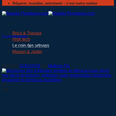
Réparer, installer, entretenir : c’est notre métier
Brico & Travaux
Le coin des artisans
High tech
Le coin des artisans
Comment gérer ses devis et factures
Maison & Jardin
simplement
Publié le
01/01/2026
par
Mathias Pili
01
Jan
Les avantages incontournables d’un
logiciel facturation pour optimiser la
gestion devis et factures