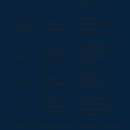
dépenses
Gestion
Sage
PME en
factures, stocks,
Sur
Business
croissance
trésorerie,
devi
Cloud
compta avancée
Facturation,
Freelances,
Zoho
suivi paiement,
petites
Gratu
Invoice
gestion client,
structures
gratuit
Facturation
Auto-
Henrri
simple, sans
Gratu
entrepreneurs
pub ni frais
CRM, gestion
PME avec
À par
abonnements,
Sellsy
volumes
de
suivi paiements
importants
30€/
en temps réel
Ces solutions se distinguent par leur capacité à répondre à