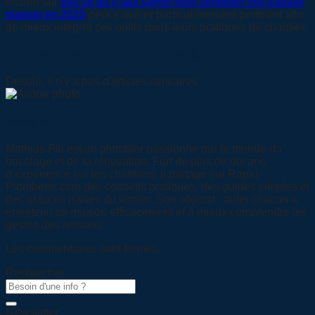
lecture sur
tout ce qu’il faut savoir pour simplifier vos travaux
maison en 2025
peut s’avérer particulièrement pertinent afin
de mieux intégrer ces outils dans leurs pratiques de chantier.
Articles dans la même thématique :
Désolé, il n'y a pas d'articles similaires
Mathias Pili
Mathias Pili est un plombier passionné par le monde du
bricolage et de la rénovation. Fort de plus de dix ans
d’expérience sur les chantiers, il partage sur Rapid-
Plomberie.com des conseils pratiques, des guides simples et
des astuces issues du terrain. Son objectif : aider chacun à
entretenir sa maison efficacement et à mieux comprendre les
gestes des artisans.
Les commentaires sont fermés.
Rechercher
Newsletter