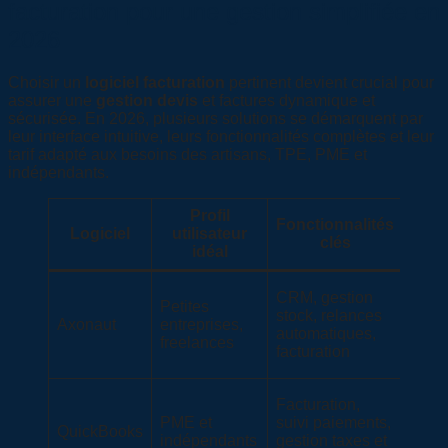
facturation pour une gestion simplifiée en
2026
Choisir un
logiciel facturation
pertinent devient crucial pour
assurer une
gestion devis
et factures dynamique et
sécurisée. En 2026, plusieurs solutions se démarquent par
leur interface intuitive, leurs fonctionnalités complètes et leur
tarif adapté aux besoins des artisans, TPE, PME et
indépendants.
Profil
Fonctionnalités
Tar
Logiciel
utilisateur
clés
indic
idéal
CRM, gestion
Petites
À par
stock, relances
Axonaut
entreprises,
de
automatiques,
freelances
19€/
facturation
Facturation,
PME et
suivi paiements,
Dès
QuickBooks
indépendants
gestion taxes et
10€/