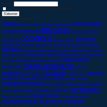
E-mail
J'accepte la politique de confidentialité
Nuage d’étiquettes
artisans
astuces maison
assurance construction
assurance décennale
bricolage
astuces écologiques
citroën jumpy plomberie
domotique
décoration
design intérieur
douche vestiaires
intérieure
entrepreneuriat
entretien
dépannage plomberie paris
plomberie
explication assurance décennale
fieldpro
garantie décennale
gestion
humidité
innovation
d'intervention plombiers
installation douche
intervention
maison
maison
plomberie rapide
logiciels de gestion d'intervention
maison intelligente
connectée
micro-
plomberie
entreprise
plomberie
nettoyage robinet
plomberie paris
professionnelle
plomberie rapide
plomberie vestiaires
plomberie écologique
plomberie équipée fiat ducato
plombier ile-de-france
technologie
rénovation
réparer un robinet
praxedo
travaux maison
travaux de construction
vestiaires clubs sportifs
économie d'eau
économie d'énergie
Articles récents