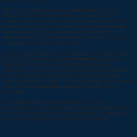
Enfin, un bon logiciel assure un
suivi devis
et factures
automatisé. Il envoie des alertes en cas de retard de
paiement, gère les relances sans intervention manuelle et
permet même d’intégrer diverses méthodes de
paiement
facture
(virements, cartes bancaires, portefeuilles
électroniques). Cela réduit les retards, améliore la trésorerie
et fluidifie les relations commerciales.
Au-delà de ces bénéfices opérationnels, un logiciel adapté
offre aussi l’avantage de la
personnalisation
. Il permet
d’ajouter facilement un logo, les mentions légales
obligatoires, ainsi que des conditions générales spécifiques
à chaque activité, renforçant ainsi le professionnalisme
véhiculé auprès des clients. Tout ceci participe grandement à
une meilleure
optimisation gestion
commerciale et
comptable.
Cette digitalisation simplifie nettement les tâches
quotidiennes, en plus de garantir la conformité légale grâce à
des normes strictes telles que la numérotation continue des
factures imposée par le Code général des impôts.
Les meilleurs logiciels devis et