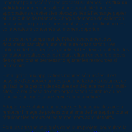
important pour accélérer les processus internes. Les
flux de
validation
numériques offrent une traçabilité fine des
approbations et évitent les blocages liés à l’échange papier
ou aux oublis de relances. Chaque demande de validation
peut suivre un parcours personnalisé, avec notification des
collaborateurs concernés au moment opportun.
Une vision en temps réel de l’état d’avancement des
documents participe à une meilleure organisation. Les
tableaux de bord dédiés synthétisent les devis en attente, les
validations réalisées et les délais, offrant un contrôle précis
des opérations et permettant d’ajuster les ressources si
nécessaire.
Enfin, grâce aux applications mobiles sécurisées, il est
possible d’approuver un devis ou une facture à distance, ce
qui facilite la gestion des équipes en déplacement ou multi-
sites. La souplesse de cette organisation contribue à une
réactivité accrue et à un service client amélioré.
Adopter une solution qui intègre ces fonctionnalités aide à
renforcer l’image de professionnalisme de l’entreprise tout en
réduisant les erreurs et les temps morts administratifs.
Pour les artisans impliqués dans leurs projets, poursuivre la