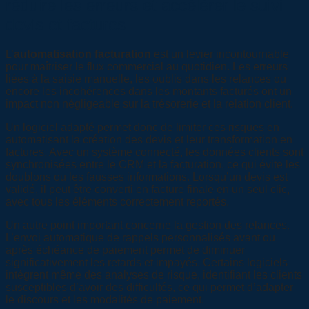
réduire les erreurs et accélérer le suivi
devis et factures
L’
automatisation facturation
est un levier incontournable
pour maîtriser le flux commercial au quotidien. Les erreurs
liées à la saisie manuelle, les oublis dans les relances ou
encore les incohérences dans les montants facturés ont un
impact non négligeable sur la trésorerie et la relation client.
Un logiciel adapté permet donc de limiter ces risques en
automatisant la création des devis et leur transformation en
factures. Avec un système connecté, les données clients sont
synchronisées entre le CRM et la facturation, ce qui évite les
doublons ou les fausses informations. Lorsqu’un devis est
validé, il peut être converti en facture finale en un seul clic,
avec tous les éléments correctement reportés.
Un autre point important concerne la gestion des relances.
L’envoi automatique de rappels personnalisés avant ou
après échéance de paiement permet de diminuer
significativement les retards et impayés. Certains logiciels
intègrent même des analyses de risque, identifiant les clients
susceptibles d’avoir des difficultés, ce qui permet d’adapter
le discours et les modalités de paiement.