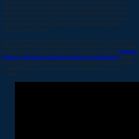
différents profils et tailles d’entreprise. Par exemple, un
artisan plombier peut privilégier un logiciel simple comme
Henrri pour générer rapidement un
modèle devis
et une
facturation sans stress, tandis qu’une PME préfèrera une
suite complète comme Sellsy pour automatiser toute la
chaîne commerciale.
Découvrir les bonnes pratiques pour optimiser la gestion de
ses documents est essentiel pour réussir dans le secteur des
travaux et de la maison, comme le souligne ce guide
Travaux
maison : découvrez comment réussir vos rénovations
. Cette
ressource est particulièrement utile pour ceux qui cherchent
à allier efficacité commerciale et qualité de service sur
chantier.