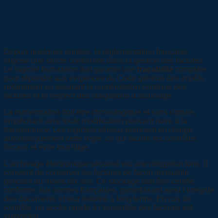
La traçabilité et conformités légales :
règles obligatoires dans la gestion devis
et factures numériques
Depuis quelques années, la réglementation française
impose une stricte conformité dans la gestion des factures.
Le logiciel facturation doit garantir une
traçabilité
complète
pour répondre aux exigences du Code général des impôts,
notamment en assurant la numérotation continue des
factures et le respect des obligations d’archivage.
La numérotation doit être chronologique et sans rupture,
empêchant ainsi toute modification pouvant nuire à la
transparence. Les logiciels sérieux prennent en charge
automatiquement cette règle, ce qui facilite les contrôles
fiscaux et évite tout litige.
L’archivage électronique sécurisé est une obligation forte. Il
convient de conserver les factures de façon immuable
pendant au moins dix ans. Ce stockage doit être certifié
conforme aux normes françaises, garantissant ainsi l’intégrité
des documents et leur lisibilité à long terme. En cas de
contrôle, un accès rapide à l’ensemble des factures est
primordial.