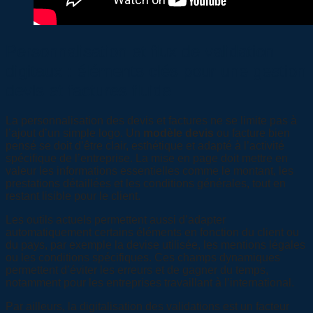
Personnalisation et flux de validation
digitaux : éléments clés pour une gestion
devis et factures fluide
La personnalisation des devis et factures ne se limite pas à
l’ajout d’un simple logo. Un
modèle devis
ou facture bien
pensé se doit d’être clair, esthétique et adapté à l’activité
spécifique de l’entreprise. La mise en page doit mettre en
valeur les informations essentielles comme le montant, les
prestations détaillées et les conditions générales, tout en
restant lisible pour le client.
Les outils actuels permettent aussi d’adapter
automatiquement certains éléments en fonction du client ou
du pays, par exemple la devise utilisée, les mentions légales
ou les conditions spécifiques. Ces champs dynamiques
permettent d’éviter les erreurs et de gagner du temps,
notamment pour les entreprises travaillant à l’international.
Par ailleurs, la digitalisation des validations est un facteur