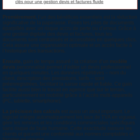
clés pour une gestion devis et factures fluide
Premièrement,
l’un des bénéfices essentiels est la réduction
significative de la paperasse. Finies les piles de documents
éparpillés avec un risque accru de perte ou d’erreur. Grâce à
une gestion digitale des devis et factures, tous les
documents sont centralisés et accessibles en quelques clics.
Cela assure une organisation optimale et un accès facile à
l’historique des transactions.
Ensuite,
gain de temps assuré : la création d’un
modèle
devis
personnalisé permet d’éditer un devis professionnel
en quelques minutes. Les données répétitives – nom du
client, description des prestations, tarifs – sont
préenregistrées, facilitant la saisie rapide et fiable. Ce gain
facilite aussi bien le travail en agence que sur le terrain,
particulièrement en mobilité grâce à l’accès multi-appareils
(PC, tablette, smartphone).
La précision des calculs
est aussi un atout important. Le
logiciel intègre automatiquement les taux de TVA en vigueur,
gère les remises et les conditions commerciales spécifiques
sans risque de faute humaine. Cette exactitude rassure les
clients et garantit une conformité aux normes comptables et
fiscales en vigueur.