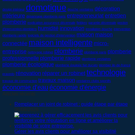
domotique
décoration
design intérieur
douche vestiaires
intérieure
entrepreneuriat
entretien
dépannage plomberie paris
plomberie
explication assurance décennale
fieldpro
garantie décennale
gestion
humidité
innovation
d'intervention plombiers
installation douche
intervention
maison
maison
plomberie rapide
logiciels de gestion d'intervention
maison intelligente
connectée
micro-
plomberie
entreprise
plomberie
nettoyage robinet
plomberie paris
professionnelle
plomberie rapide
plomberie vestiaires
plomberie écologique
plomberie équipée fiat ducato
plombier ile-de-france
technologie
rénovation
réparer un robinet
praxedo
travaux maison
travaux de construction
vestiaires clubs sportifs
économie d'eau
économie d'énergie
Articles récents
Remplacer un joint de robinet : guide étape par étape
06/08/2026
Gérer les avis clients pour améliorer sa visibilité