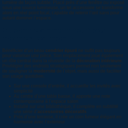
lumière de façon subtile. Placé près d’une fenêtre ou exposé
sous une source lumineuse, un tel accessoire se transforme
alors en réel point focal, capable de retenir l’œil sans pour
autant dominer l’espace.
Où placer son cendrier épuré pour
maximiser son impact ?
Bénéficier d’un beau
cendrier épuré
ne suffit pas toujours
pour valoriser une pièce. Son emplacement joue également
un rôle central dans la réussite de la
décoration intérieure
.
Privilégier des endroits stratégiques permet non seulement
de souligner la
modernité
de l’objet, mais aussi de faciliter
son usage quotidien.
Sur une console d’entrée, il accueille les invités avec
simplicité
Au centre d’une table basse, il apporte une note
contemporaine à l’espace salon
Installé sur une bibliothèque, il complète en subtilité
une série d’
accessoires décoratifs
Près d’une terrasse, il crée un coin fumeur élégant en
harmonie avec l’extérieur