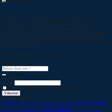
Mathias Pili
Mathias Pili est un plombier passionné par le monde du
bricolage et de la rénovation. Fort de plus de dix ans
d’expérience sur les chantiers, il partage sur Rapid-
Plomberie.com des conseils pratiques, des guides simples et
des astuces issues du terrain. Son objectif : aider chacun à
entretenir sa maison efficacement et à mieux comprendre les
gestes des artisans.
Les commentaires sont fermés.
Rechercher
Newsletter
E-mail
J'accepte la politique de confidentialité
Nuage d’étiquettes
artisans
astuces maison
assurance construction
assurance décennale
bricolage
astuces écologiques
citroën jumpy plomberie