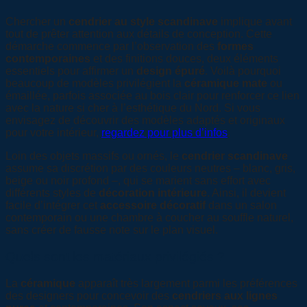
Chercher un
cendrier au style scandinave
implique avant
tout de prêter attention aux détails de conception. Cette
démarche commence par l’observation des
formes
contemporaines
et des finitions douces, deux éléments
essentiels pour affirmer un
design épuré
. Voilà pourquoi
beaucoup de modèles privilégient la
céramique mate
ou
émaillée, parfois associée au bois clair pour renforcer ce lien
avec la nature si cher à l’esthétique du Nord. Si vous
envisagez de découvrir des modèles adaptés et originaux
pour votre intérieur,
regardez pour plus d’infos
.
Loin des objets massifs ou ornés, le
cendrier scandinave
assume sa discrétion par des couleurs neutres – blanc, gris,
beige ou noir profond –, qui se marient sans effort avec
différents styles de
décoration intérieure
. Ainsi, il devient
facile d’intégrer cet
accessoire décoratif
dans un salon
contemporain ou une chambre à coucher au souffle naturel,
sans créer de fausse note sur le plan visuel.
Quels sont les matériaux privilégiés ?
La
céramique
apparaît très largement parmi les préférences
des designers pour concevoir des
cendriers aux lignes