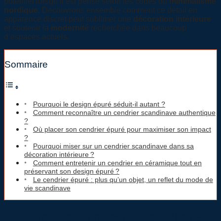
potentiel lorsqu’il est pensé selon les codes du
minimalisme
nordique
. Découvrons ensemble comment ce détail en
apparence discret peut sublimer une
décoration intérieure
et soutenir la
modernité
recherchée dans beaucoup
d’espaces actuels.
Sommaire
Pourquoi le design épuré séduit-il autant ?
Comment reconnaître un cendrier scandinave authentique
?
Où placer son cendrier épuré pour maximiser son impact
?
Pourquoi miser sur un cendrier scandinave dans sa
décoration intérieure ?
Comment entretenir un cendrier en céramique tout en
préservant son design épuré ?
Le cendrier épuré : plus qu’un objet, un reflet du mode de
vie scandinave
Pourquoi le design épuré séduit-il autant