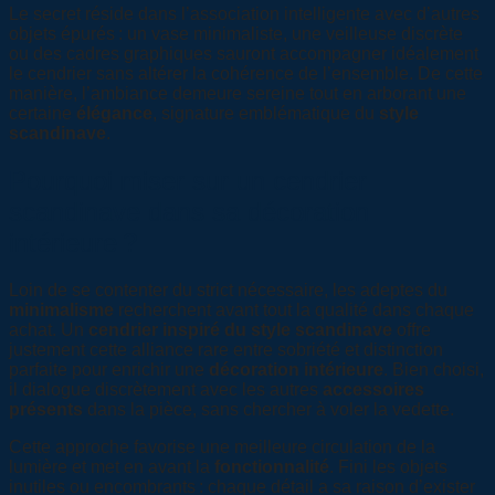
Le secret réside dans l’association intelligente avec d’autres
objets épurés : un vase minimaliste, une veilleuse discrète
ou des cadres graphiques sauront accompagner idéalement
le cendrier sans altérer la cohérence de l’ensemble. De cette
manière, l’ambiance demeure sereine tout en arborant une
certaine
élégance
, signature emblématique du
style
scandinave
.
Pourquoi miser sur un cendrier
scandinave dans sa décoration
intérieure ?
Loin de se contenter du strict nécessaire, les adeptes du
minimalisme
recherchent avant tout la qualité dans chaque
achat. Un
cendrier inspiré du style scandinave
offre
justement cette alliance rare entre sobriété et distinction
parfaite pour enrichir une
décoration intérieure
. Bien choisi,
il dialogue discrètement avec les autres
accessoires
présents
dans la pièce, sans chercher à voler la vedette.
Cette approche favorise une meilleure circulation de la
lumière et met en avant la
fonctionnalité
. Fini les objets
inutiles ou encombrants : chaque détail a sa raison d’exister