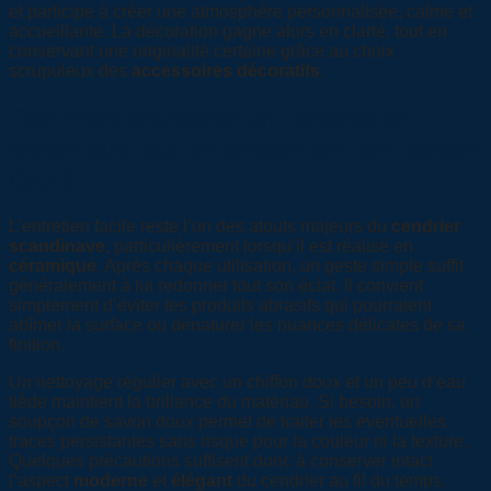
et participe à créer une atmosphère personnalisée, calme et
accueillante. La décoration gagne alors en clarté, tout en
conservant une originalité certaine grâce au choix
scrupuleux des
accessoires décoratifs
.
Comment entretenir un cendrier en
céramique tout en préservant son design
épuré ?
L’entretien facile reste l’un des atouts majeurs du
cendrier
scandinave
, particulièrement lorsqu’il est réalisé en
céramique
. Après chaque utilisation, un geste simple suffit
généralement à lui redonner tout son éclat. Il convient
simplement d’éviter les produits abrasifs qui pourraient
abîmer la surface ou dénaturer les nuances délicates de sa
finition.
Un nettoyage régulier avec un chiffon doux et un peu d’eau
tiède maintient la brillance du matériau. Si besoin, un
soupçon de savon doux permet de traiter les éventuelles
traces persistantes sans risque pour la couleur ni la texture.
Quelques précautions suffisent donc à conserver intact
l’aspect
moderne
et
élégant
du cendrier au fil du temps.