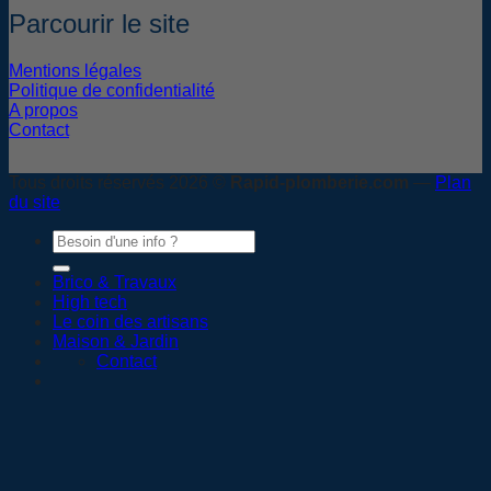
Parcourir le site
Mentions légales
Politique de confidentialité
A propos
Contact
Tous droits réservés 2026 ©
Rapid-plomberie.com
—
Plan
du site
Brico & Travaux
High tech
Le coin des artisans
Maison & Jardin
Contact