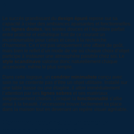
?
Le succès grandissant du
design épuré
repose sur sa
capacité à créer des ambiances apaisantes et fonctionnelles.
Les
lignes droites
, les teintes douces et l’équilibre parfait
entre praticité et esthétique font de ce courant un
incontournable pour celles et ceux à la recherche
d’harmonie. Ce n’est pas uniquement une affaire de goût,
mais bien le reflet d’un mode de vie où chaque choix d’objet
participe à instaurer une atmosphère paisible chez soi. Le
style scandinave
valorise donc naturellement chaque
accessoire, même le plus simple.
Dans cette logique, un
cendrier minimaliste
conçu avec
soin ne se contente pas d’être un objet utilitaire. Installé sur
une table basse ou une étagère, il attire immédiatement
l’attention par ses
lignes sobres
et ses matériaux
soigneusement choisis. Lorsque la
fonctionnalité
s’allie
ainsi à la beauté, l’accessoire trouve facilement sa place
dans la maison tout en devenant un repère visuel agréable.
Comment reconnaître un cendrier
scandinave authentique ?