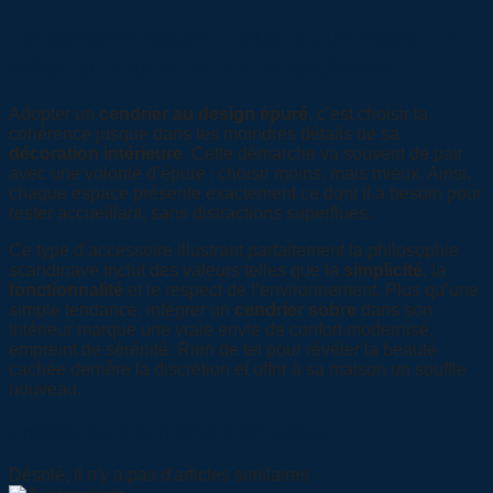
Le cendrier épuré : plus qu’un objet, un
reflet du mode de vie scandinave
Adopter un
cendrier au design épuré
, c’est choisir la
cohérence jusque dans les moindres détails de sa
décoration intérieure
. Cette démarche va souvent de pair
avec une volonté d’épure : choisir moins, mais mieux. Ainsi,
chaque espace présente exactement ce dont il a besoin pour
rester accueillant, sans distractions superflues.
Ce type d’accessoire illustrant parfaitement la philosophie
scandinave inclut des valeurs telles que la
simplicité
, la
fonctionnalité
et le respect de l’environnement. Plus qu’une
simple tendance, intégrer un
cendrier sobre
dans son
intérieur marque une vraie envie de confort modernisé,
empreint de sérénité. Rien de tel pour révéler la beauté
cachée derrière la discrétion et offrir à sa maison un souffle
nouveau.
Articles dans la même thématique :
Désolé, il n'y a pas d'articles similaires