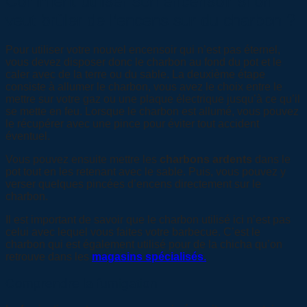
Comment utiliser son encensoir si on
veut brûler de l’encens sur du charbon ?
Pour utiliser votre nouvel encensoir qui n’est pas éternel,
vous devez disposer donc le charbon au fond du pot et le
caler avec de la terre ou du sable. La deuxième étape
consiste à allumer le charbon, vous avez le choix entre le
mettre sur votre gaz ou une plaque électrique jusqu’à ce qu’il
se mette en feu. Lorsque le charbon est allumé, vous pouvez
le récupérer avec une pince pour éviter tout accident
éventuel.
Vous pouvez ensuite mettre les
charbons ardents
dans le
pot tout en les retenant avec le sable. Puis, vous pouvez y
verser quelques pincées d’encens directement sur le
charbon.
Il est important de savoir que le charbon utilisé ici n’est pas
celui avec lequel vous faites votre barbecue. C’est le
charbon qui est également utilisé pour de la chicha qu’on
retrouve dans les
magasins spécialisés
.
Comprendre la fumigation