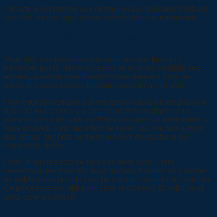
Cet article est destiné aux personnes qui souhaitent débuter
avec les encens sans devoir investir dans un
encensoir
.
Comment fabriquer son encensoir ?
Vous êtes une personne qui souhaite vous lancer et
bénéficier par la même occasion de tous les bienfaits des
encens, avant de vous investir financièrement dans les
ustensiles vous pouvez fabriquer vous-même le vôtre.
Pour pouvoir fabriquer son encensoir maison il est possible
d’utiliser tout ce qu’il y a chez vous. Par exemple, vous
pouvez utiliser des pots de fleurs fabriqués en
terre cuite
si
vous en avez. Il est important de savoir qu’il ne faut surtout
pas utiliser des pots de fleurs qui sont en plastique qui
risquent de brûler.
Pour utiliser les pots de fleurs en terre cuite, il faut
commencer par faire des trous au fond. Ensuite on a besoin
de
sable
ou un peu de terre pour mettre en place le charbon.
Ce processus est utile pour caler le charbon. Et voilà, vous
avez votre encensoir !