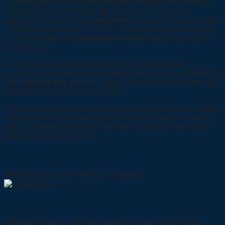
La fumigation est un processus qui nécessite une certaine
connaissance afin d’éviter de le faire de la mauvaise
manière. En somme, la
fumigation
est un processus qui vise
à nettoyer et purifier un endroit. C’est l’encens qui aide donc
à chasser toutes les
mauvaises ondes
dans une pièce ou
une maison.
Il n’est pas nécessaire d’être croyant, et surtout pas
pratiquant d’une telle ou telle religion pour pouvoir bénéficier
des
bienfaits des encen
s. Tout le monde peut procéder à la
fumigation en utilisant les encens.
Le même procédé peut-être refait plusieurs fois dans chaque
pièce de la maison. Il est quand même important de savoir
que la fumigation doit être faite dans une pièce bien aérée
afin d’éviter de s’étouffer.
Articles dans la même thématique :
Désolé, il n'y a pas d'articles similaires
Mathias Pili
Mathias Pili est un plombier passionné par le monde du