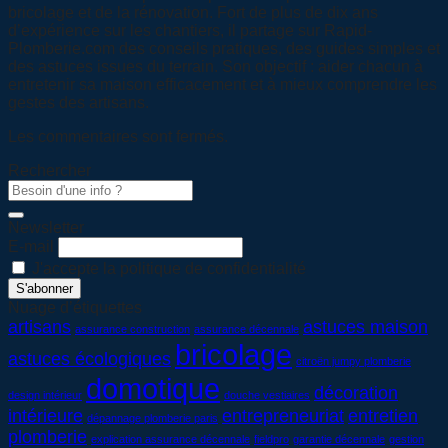
bricolage et de la rénovation. Fort de plus de dix ans
d’expérience sur les chantiers, il partage sur Rapid-
Plomberie.com des conseils pratiques, des guides simples et
des astuces issues du terrain. Son objectif : aider chacun à
entretenir sa maison efficacement et à mieux comprendre les
gestes des artisans.
Les commentaires sont fermés.
Rechercher
Newsletter
E-mail
J'accepte la politique de confidentialité
Nuage d’étiquettes
artisans
astuces maison
assurance construction
assurance décennale
bricolage
astuces écologiques
citroën jumpy plomberie
domotique
décoration
design intérieur
douche vestiaires
intérieure
entrepreneuriat
entretien
dépannage plomberie paris
plomberie
explication assurance décennale
fieldpro
garantie décennale
gestion