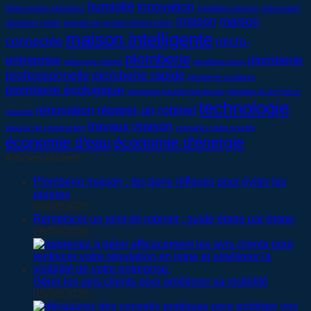
humidité
innovation
d'intervention plombiers
installation douche
intervention
maison
maison
plomberie rapide
logiciels de gestion d'intervention
maison intelligente
connectée
micro-
plomberie
entreprise
plomberie
nettoyage robinet
plomberie paris
professionnelle
plomberie rapide
plomberie vestiaires
plomberie écologique
plomberie équipée fiat ducato
plombier ile-de-france
technologie
rénovation
réparer un robinet
praxedo
travaux maison
travaux de construction
vestiaires clubs sportifs
économie d'eau
économie d'énergie
Articles récents
Plomberie maison : les bons réflexes pour éviter les
pannes
09/08/2026
Remplacer un joint de robinet : guide étape par étape
06/08/2026
Gérer les avis clients pour améliorer sa visibilité
05/08/2026