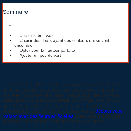
Sommaire
Utiliser le bon vase
Choisir des fleurs ayant des couleurs qui se vont
ensemble
Opter pour la hauteur parfaite
Ajouter un peu de vert
Utiliser le bon vase
La beauté de la fleur sera beaucoup plus accentuée si elle
est mise dans un beau vase. Les vases pour fleurs sont
nombreux aux marchés, mais il est plus judicieux si vous
optez pour un vase à col étroit
. L’avantage d’utiliser ce
type de vase est qu’il ne nécessite pas l’usage de
nombreuses fleurs. De ce fait, si vous voulez
décorer votre
maison avec des fleurs artificielles
, mais vous n’avez pas
beaucoup de budgets, c’est une solution adaptée.