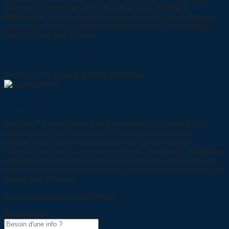
pouvez l’assembler avec des fleurs de couleurs
différentes
pour la mettre en valeur. Il existe de nombreux
styles et moyens de réaliser ces deux idées. Il vous suffit
juste de chercher un peu.
Articles dans la même thématique :
Désolé, il n'y a pas d'articles similaires
Mathias Pili
Mathias Pili est un plombier passionné par le monde du
bricolage et de la rénovation. Fort de plus de dix ans
d’expérience sur les chantiers, il partage sur Rapid-
Plomberie.com des conseils pratiques, des guides simples et
des astuces issues du terrain. Son objectif : aider chacun à
entretenir sa maison efficacement et à mieux comprendre les
gestes des artisans.
Les commentaires sont fermés.
Rechercher