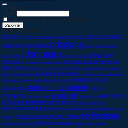
Newsletter
E-mail
J'accepte la politique de confidentialité
Nuage d’étiquettes
artisans
astuces maison
assurance construction
assurance décennale
bricolage
astuces écologiques
citroën jumpy plomberie
domotique
décoration
design intérieur
douche vestiaires
intérieure
entrepreneuriat
entretien
dépannage plomberie paris
plomberie
explication assurance décennale
fieldpro
garantie décennale
gestion
humidité
innovation
d'intervention plombiers
installation douche
intervention
maison
maison
plomberie rapide
logiciels de gestion d'intervention
maison intelligente
connectée
micro-
plomberie
entreprise
plomberie
nettoyage robinet
plomberie paris
professionnelle
plomberie rapide
plomberie vestiaires
plomberie écologique
plomberie équipée fiat ducato
plombier ile-de-france
technologie
rénovation
réparer un robinet
praxedo
travaux maison
travaux de construction
vestiaires clubs sportifs