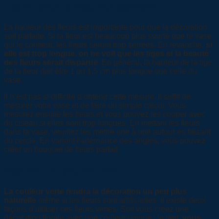
Opter pour la hauteur parfaite
La hauteur des fleurs est importante pour que la décoration
soit parfaite. Si la fleur est beaucoup plus courte que le vase
qui le contient, les fleurs seront trop serrées. En revanche,
si
elle est trop longue, on ne voit que les tiges et la beauté
des fleurs serait disparue
. En général, la hauteur de la tige
de la fleur doit être 1 ou 1,5 cm plus longue que celle du
vase.
Il n’est pas si difficile d’obtenir cette mesure. Il suffit de
mesurer votre vase et de faire un simple calcul. Vous
mesurez ensuite les fleurs et vous pouvez les couper avec
du ciseau si elles sont trop longues. En mettant les fleurs
dans la vase, veuillez les mettre une à une autour en faisant
du cercle. En variant l’alternance des angles, vous pouvez
créer un bouquet de fleurs parfait.
Ajouter un peu de vert
La couleur verte rendra la décoration un peu plus
naturelle
même si les fleurs sont artificielles. Il existe deux
façons d’utiliser ces fleurs vertes. Soit vous créez une
décoration florale avec une couleur unique : le vert,
vous