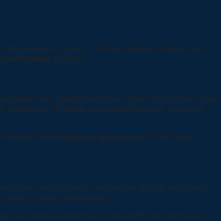
pes de pelages et usages. Prendre quelques minutes pour
ux
poils longs
ou épais.
r longtemps sans chauffe excessive. Elles sont conçues pour
s
. Même pour un usage domestique ponctuel, beaucoup
es limites sur des
poils longs
abondants. Il est donc
ntissent une puissance constante et aucune interruption
s races à toison volumineuse.
met d’accéder facilement aux zones difficiles comme les