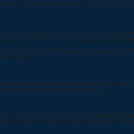
tonomie varie selon les modèles, donc il convient de choisir
ilencieuse ?
 vibrations importantes ou un bruit aigu. Opter pour une
ton
sujets anxieux ou les chiots en phase d’apprentissage du
toil
moteurs à réduction du bruit, adaptées à tous types de
poil
pour le chien.
une tondeuse adaptée aux poils longs
oute la différence auprès des propriétaires de chiens à
poils
le d’assurer un rendu impeccable et sans effort.
que, constitue l’atout principal de toute
tondeuse animau
racher ni coincer la fourrure. Certains équipements propos