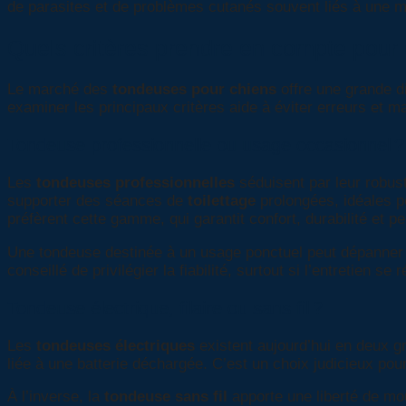
de parasites et de problèmes cutanés souvent liés à une m
Quels critères prendre en compte pour
Le marché des
tondeuses pour chiens
offre une grande d
examiner les principaux critères aide à éviter erreurs et 
Tondeuse professionnelle ou usage occasionnel ?
Les
tondeuses professionnelles
séduisent par leur robust
supporter des séances de
toilettage
prolongées, idéales po
préfèrent cette gamme, qui garantit confort, durabilité et 
Une tondeuse destinée à un usage ponctuel peut dépanner e
conseillé de privilégier la fiabilité, surtout si l’entretien se
Tondeuse électrique, filaire ou sans fil ?
Les
tondeuses électriques
existent aujourd’hui en deux gr
liée à une batterie déchargée. C’est un choix judicieux p
À l’inverse, la
tondeuse sans fil
apporte une liberté de mo