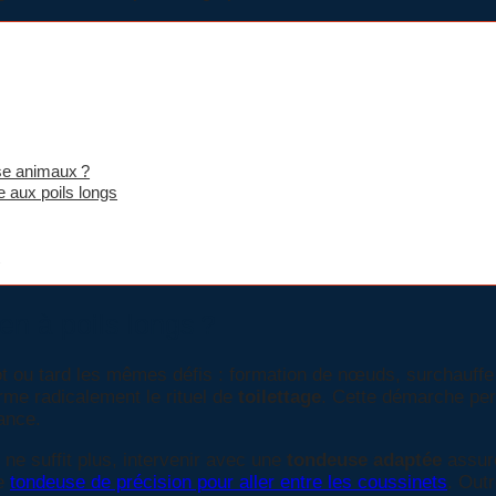
se animaux ?
 aux poils longs
s
en à poils longs ?
tôt ou tard les mêmes défis : formation de nœuds, surchauff
rme radicalement le rituel de
toilettage
. Cette démarche per
ance.
ne suffit plus, intervenir avec une
tondeuse adaptée
assure
ne
tondeuse de précision pour aller entre les coussinets
. Outr