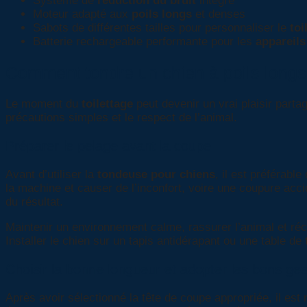
Système de
réduction du bruit
intégré
Moteur adapté aux
poils longs
et denses
Sabots de différentes tailles pour personnaliser le
toi
Batterie rechargeable performante pour les
appareils
Comment tondre un chien à poils longs 
Le moment du
toilettage
peut devenir un vrai plaisir part
précautions simples et le respect de l’animal.
Préparer le pelage avant la coupe
Avant d’utiliser la
tondeuse pour chiens
, il est préférab
la machine et causer de l’inconfort, voire une coupure acci
du résultat.
Maintenir un environnement calme, rassurer l’animal et r
Installer le chien sur un tapis antidérapant ou une table de
Choisir la bonne longueur et adopter les bons ge
Après avoir sélectionné la tête de coupe appropriée, il es