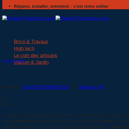
Réparer, installer, entretenir : c’est notre métier
Brico & Travaux
High tech
Le coin des artisans
Santé / Bien-être
Maison & Jardin
Choisir la meilleure tondeuse pour chien
Publié le
01/08/2026
06/08/2026
par
Mathias Pili
01
Août
Lorsque l’on partage sa vie avec un chien à poils longs, c
une
tondeuse pour chien
adaptée aux
poils épais
et four
retrouver. Voici un tour d’horizon complet dédié au
toiletta