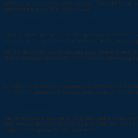
pattes, sous le ventre ou autour du cou. Cependant, leur au
généralement entre 60 et 120 minutes.
Niveau sonore : pourquoi privilégier la tondeuse s
Certains chiens prennent peur dès qu’un appareil émet des
ressenti par l’animal. Ce critère devient crucial pour les 
Il existe désormais des
tondeuses pour chiens
dotées de 
offrent davantage de sérénité, autant pour le toiletteur que 
Fonctionnalités incontournables pour 
Au-delà de la mécanique, certaines caractéristiques font t
d’identifier la
meilleure tondeuse pour chien
, celle capab
Lames adaptées aux poils longs et épais
Une lame robuste, souvent en acier inoxydable ou en cérami
généralement de lames affûtées pour trancher net, sans ar
longueur de coupe ou faciliter l’entretien.