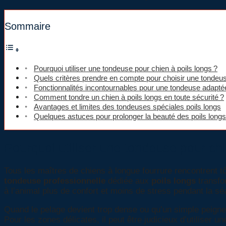
Sommaire
Pourquoi utiliser une tondeuse pour chien à poils longs ?
Quels critères prendre en compte pour choisir une tondeu
Fonctionnalités incontournables pour une tondeuse adaptée
Comment tondre un chien à poils longs en toute sécurité ?
Avantages et limites des tondeuses spéciales poils longs
Quelques astuces pour prolonger la beauté des poils long
Pourquoi utiliser une tondeuse pour chi
Tous les maîtres de chiens à longue fourrure rencontrent 
tondeuse professionnelle
dédiée aux
poils longs
transfo
à l’animal plus de confort et moins de stress pendant la sé
Quand le pelage devient trop dense ou qu’un simple peigne 
Pour les zones délicates, il peut être judicieux d’utiliser u