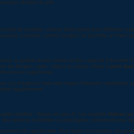
auvaise aération du poil.
 choisir une tondeuse animaux ?
iversité de modèles, chacun étant pensé pour différents ty
mauvaises surprises, surtout lorsque l’on possède un chien a
esse, la qualité de leur moteur et leur capacité à travaille
ur les bergers, spitz, colleys ou autres chiens à
poils épai
performances supérieures.
n cas d’urgence, mais elle risque d’atteindre rapidement s
 répète régulièrement.
andes familles : filaires et sans fil. Les modèles
filaires
gara
our des séances complètes ou prolongées, notamment pour le
uvement très appréciable. Plus légère et maniable, elle per