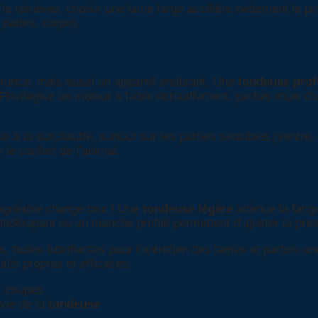
le retriever, choisir une lame large accélère nettement le 
pattes, corps).
érance, mais aussi un appareil endurant. Une
tondeuse prof
rivilégiez un moteur à faible échauffement, parfois muni d’
 à la surchauffe, surtout sur les parties sensibles (ventre, 
le confort de l’animal.
agréable change tout ! Une
tondeuse légère
atténue la fatig
érapant ou un manche profilé permettent d’ajuster la pressi
 huiles lubrifiantes pour l’entretien des lames et parfois un
tils propres et efficaces.
s coupes
vie de la
tondeuse