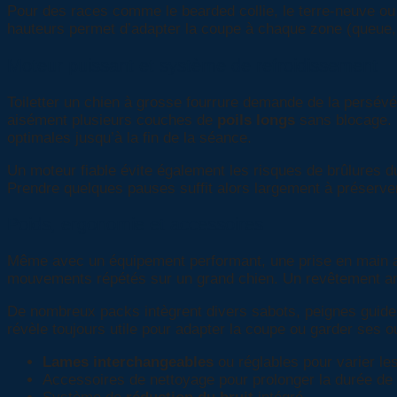
Pour des races comme le bearded collie, le terre-neuve ou 
hauteurs permet d’adapter la coupe à chaque zone (queue, 
Moteur puissant et système de refroidissement
Toiletter un chien à grosse fourrure demande de la persév
aisément plusieurs couches de
poils longs
sans blocage. P
optimales jusqu’à la fin de la séance.
Un moteur fiable évite également les risques de brûlures dus
Prendre quelques pauses suffit alors largement à préserver 
Poids, ergonomie et accessoires
Même avec un équipement performant, une prise en main 
mouvements répétés sur un grand chien. Un revêtement antid
De nombreux packs intègrent divers sabots, peignes guides,
révèle toujours utile pour adapter la coupe ou garder ses ou
Lames interchangeables
ou réglables pour varier le
Accessoires de nettoyage pour prolonger la durée de 