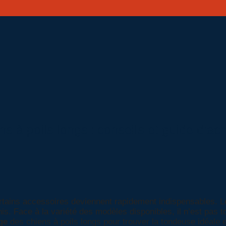
s à poils longs : conseils et guide d’ac
ertains accessoires deviennent rapidement indispensables. L
nis. Face à la variété des modèles disponibles, il n’est pas 
ge
des chiens à poils longs pour trouver la tondeuse idéale 