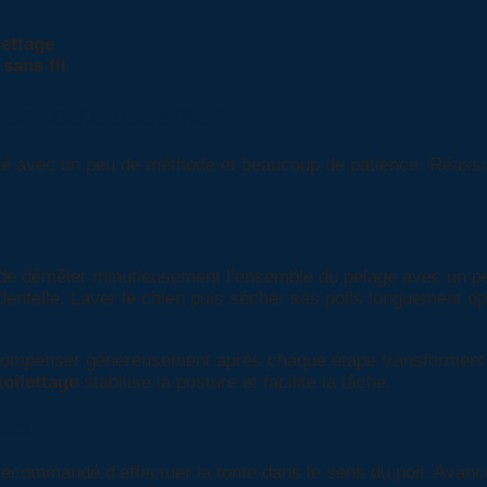
lettage
 sans fil
en toute sécurité ?
agé avec un peu de méthode et beaucoup de patience. Réussi
le de démêler minutieusement l’ensemble du pelage avec un p
dentelle. Laver le chien puis sécher ses poils longuement op
écompenser généreusement après chaque étape transforment 
toilettage
stabilise la posture et facilite la tâche.
stes
t recommandé d’effectuer la tonte dans le sens du poil. Avan