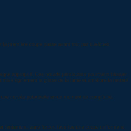
r la première coupe passe avant tout par quelques
eigne approprié. Des nœuds persistants pourraient bloquer
timise également la glisse de la lame et améliore la netteté
une corvée potentielle en un moment de complicité.
cer lentement, sans forcer, favorise une coupe uniforme et