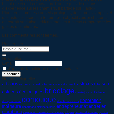
bricolage et de la rénovation. Fort de plus de dix ans
d’expérience sur les chantiers, il partage sur Rapid-
Plomberie.com des conseils pratiques, des guides simples et
des astuces issues du terrain. Son objectif : aider chacun à
entretenir sa maison efficacement et à mieux comprendre les
gestes des artisans.
Les commentaires sont fermés.
Rechercher
Newsletter
E-mail
J'accepte la politique de confidentialité
Nuage d’étiquettes
artisans
astuces maison
assurance construction
assurance décennale
bricolage
astuces écologiques
citroën jumpy plomberie
domotique
décoration
design intérieur
douche vestiaires
intérieure
entrepreneuriat
entretien
dépannage plomberie paris
plomberie
explication assurance décennale
fieldpro
garantie décennale
gestion