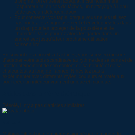
d’origine. Un entretien adéquat inclut notamment
l’aspirateur et, en cas de tâches, un nettoyage à l’eau
tiède avec un détergent doux.
Pour conserver vos tapis lorsque vous ne les utilisez
pas, roulez-les soigneusement et enveloppez-les dans
un drap pour les protéger de la poussière et de
l’humidité. Vous pourrez alors les garder dans un
endroit sec jusqu’à leur prochaine utilisation
saisonnière.
En suivant ces conseils et astuces, vous serez en mesure
d’adapter votre tapis scandinave au rythme des saisons et de
profiter pleinement de son confort, de sa beauté et de sa
chaleur tout au long de l’année. N’hésitez pas à
expérimenter avec différents styles, couleurs et matériaux
pour créer un intérieur vraiment unique et magique.
Articles dans la même thématique :
Désolé, il n'y a pas d'articles similaires
Mathias Pili
Mathias Pili est un plombier passionné par le monde du