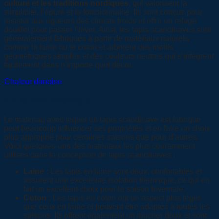
culture et les traditions nordiques
, qui valorisent la
simplicité, l’épuré et la fonctionnalité. Ils sont conçus pour
résister aux rigueurs des climats froids et offrir un refuge
douillet pour passer l’hiver. Ainsi, les tapis scandinaves sont
généralement fabriqués à partir de matériaux naturels
comme la laine ou le coton et arborent des motifs
géométriques simples et des couleurs neutres qui s’intègrent
facilement dans n’importe quel décor.
Chaleur danoise
Choix des matériaux
Le matériau avec lequel un tapis scandinave est fabriqué
peut beaucoup influencer ses propriétés et en faire un choix
plus approprié pour certaines saisons que pour d’autres.
Voici quelques-uns des matériaux les plus couramment
utilisés dans la conception de tapis scandinaves :
Laine :
Les tapis en laine sont doux, confortables et
assurent une excellente isolation thermique, ce qui en
fait un excellent choix pour la saison hivernale.
Coton :
Les tapis en coton ont un aspect plus léger
que ceux en laine et peuvent être adaptés à toutes les
saisons. Ils offrent également un toucher doux et sont