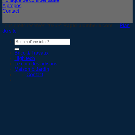
Politique de confidentialité
A propos
Contact
Tous droits réservés 2026 ©
Rapid-plomberie.com
—
Plan
du site
Brico & Travaux
High tech
Le coin des artisans
Maison & Jardin
Contact