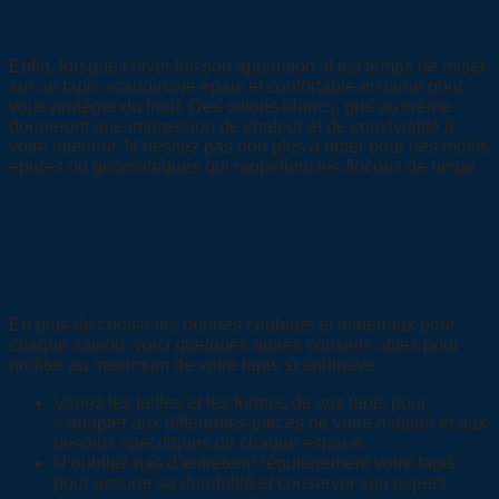
Hiver
Enfin, lorsque l’hiver fait son apparition, il est temps de miser
sur un tapis scandinave épais et confortable en laine pour
vous protéger du froid. Des coloris blancs, gris ou crème
donneront une impression de chaleur et de convivialité à
votre intérieur. N’hésitez pas non plus à opter pour des motifs
épurés ou géométriques qui rappellent les flocons de neige.
Quelques astuces supplémentaires pour
tirer le meilleur parti de vos tapis
scandinaves tout au long de l’année
En plus de choisir les bonnes couleurs et matériaux pour
chaque saison, voici quelques autres conseils utiles pour
profiter au maximum de votre tapis scandinave :
Variez les tailles et les formes de vos tapis pour
s’adapter aux différentes pièces de votre maison et aux
besoins spécifiques de chaque espace.
N’oubliez pas d’entretenir régulièrement votre tapis
pour assurer sa durabilité et conserver son aspect