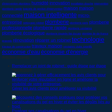
humidité
innovation
d'intervention plombiers
installation douche
intervention
maison
maison
plomberie rapide
logiciels de gestion d'intervention
maison intelligente
connectée
micro-
plomberie
entreprise
plomberie
nettoyage robinet
plomberie paris
professionnelle
plomberie rapide
plomberie vestiaires
plomberie écologique
plomberie équipée fiat ducato
plombier ile-de-france
technologie
rénovation
réparer un robinet
praxedo
travaux maison
travaux de construction
vestiaires clubs sportifs
économie d'eau
économie d'énergie
Articles récents
Remplacer un joint de robinet : guide étape par étape
06/08/2026
Gérer les avis clients pour améliorer sa visibilité
05/08/2026
Protéger ses canalisations du gel en hiver