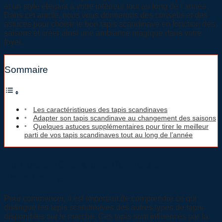
et un style élégant à votre intérieur tout au long de l’année.
Dans cet article, nous vous donnerons des conseils et des
astuces pour choisir le bon tapis scandinave en fonction des
saisons et créer ainsi une ambiance magique dans votre
foyer.
Sommaire
Les caractéristiques des tapis scandinaves
Adapter son tapis scandinave au changement des saisons
Quelques astuces supplémentaires pour tirer le meilleur
parti de vos tapis scandinaves tout au long de l’année
Les caractéristiques des tapis
scandinaves
Pour commencer, il est important de comprendre ce qui
distingue les tapis scandinaves des autres types de tapis
disponibles sur le marché. Ces tapis sont influencés par la