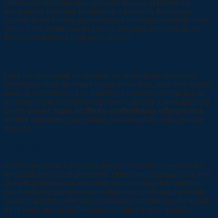
optez pour des tapis aux couleurs douces et pastel qui
évoquent la fraîcheur printanière. Les motifs fleuris, les
rayures et les formes géométriques sont également de bons
choix. Il est préférable de choisir des tapis en coton ou en
fibres synthétiques pour cette saison.
Été
L’été est synonyme de chaleur, de soleil et de vacances.
Privilégiez donc des tapis légers et aériens, avec des teintes
vives et lumineuses. Les matériaux naturels comme le jute
donneront une ambiance légère et naturelle à votre intérieur,
tandis que les
tapis en fibres synthétiques offriront des
teintes colorées
pour profiter pleinement de cette période
estivale.
Automne
Avec l’arrivée de l’automne, les jours raccourcissent et les
températures se rafraîchissent. Offrez-vous un tapis aux tons
chauds et terreux qui évoquent les couleurs changeantes
des feuilles d’arbres et réchauffent vos pieds pendant cette
saison transitionnelle. Les matériaux naturels comme le jute
ou la laine seront parfaitement adaptés à cette période.