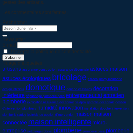
gestes des artisans.
Les commentaires sont fermés.
Rechercher
Newsletter
E-mail
J'accepte la politique de confidentialité
Nuage d’étiquettes
artisans
astuces maison
assurance construction
assurance décennale
bricolage
astuces écologiques
citroën jumpy plomberie
domotique
décoration
design intérieur
douche vestiaires
intérieure
entrepreneuriat
entretien
dépannage plomberie paris
plomberie
explication assurance décennale
fieldpro
garantie décennale
gestion
humidité
innovation
d'intervention plombiers
installation douche
intervention
maison
maison
plomberie rapide
logiciels de gestion d'intervention
maison intelligente
connectée
micro-
plomberie
entreprise
plomberie
nettoyage robinet
plomberie paris