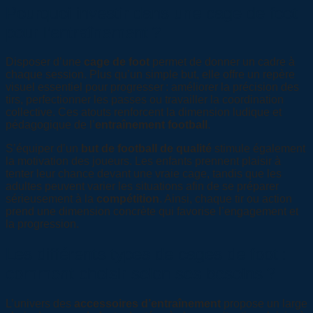
Pourquoi investir dans une cage de foot
pour l’entraînement ?
Disposer d’une
cage de foot
permet de donner un cadre à
chaque session. Plus qu’un simple but, elle offre un repère
visuel essentiel pour progresser : améliorer la précision des
tirs, perfectionner les passes ou travailler la coordination
collective. Ces atouts renforcent la dimension ludique et
pédagogique de l’
entraînement football
.
S’équiper d’un
but de football de qualité
stimule également
la motivation des joueurs. Les enfants prennent plaisir à
tenter leur chance devant une vraie cage, tandis que les
adultes peuvent varier les situations afin de se préparer
sérieusement à la
compétition
. Ainsi, chaque tir ou action
prend une dimension concrète qui favorise l’engagement et
la progression.
Les différents types de cages de foot :
comment choisir selon ses besoins ?
L’univers des
accessoires d’entraînement
propose un large