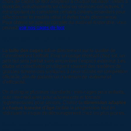
choix de cages de foot adaptées à chaque situation : loisirs à
domicile, entraînements en clubs ou séances collectives. Il
est important de considérer certains critères essentiels pour
sélectionner le modèle idéal et éviter toute déconvenue.
Pour obtenir un aperçu complet du matériel disponible, vous
pouvez
voir nos cages de foot
.
Quelle taille de but choisir ?
La
taille des cages
influe directement sur la qualité de
l’entraînement football. Pour un usage récréatif chez soi, un
petit but sera parfait sans encombrer l’espace extérieur. Les
clubs
et collectivités privilégient souvent des modèles de
grandes dimensions similaires à ceux utilisés en compétition
officielle, afin de garantir un maximum de réalisme et
d’efficacité.
On distingue plusieurs standards : mini-cages pour enfants,
buts intermédiaires pour adolescents et formats
réglementaires pour seniors. Choisir la
dimension adaptée
à chaque tranche d’âge
facilite la progression tout en
réduisant le risque de découragement chez les plus jeunes.
Quels matériaux privilégier pour la durabilité et la
sécurité ?