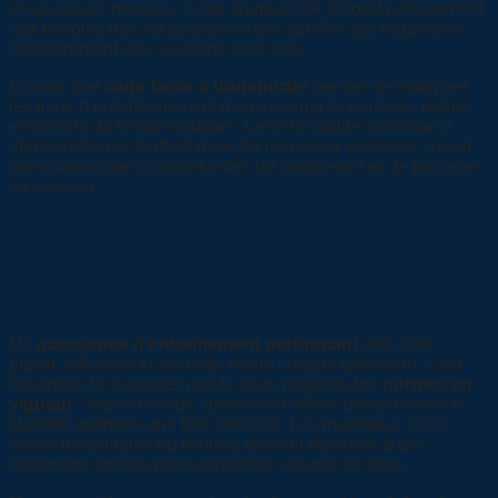
en quelques minutes. Cette adaptabilité répond parfaitement
aux besoins des éducateurs et des familles qui organisent
régulièrement des sessions hors club.
Choisir une
cage facile à transporter
permet de multiplier
les lieux d’entraînement et d’encourager la pratique, même
en dehors du terrain habituel. Cette flexibilité contribue à
démocratiser le football dans de nouveaux espaces, créant
ainsi davantage d’opportunités de progresser et de partager
sa passion.
Sécurité et respect des normes : quelles
précautions prendre avec une cage de
foot ?
Un
accessoire d’entraînement performant
doit allier
plaisir, efficacité et sécurité. Avant chaque utilisation, il est
essentiel de s’assurer que la cage respecte les
normes en
vigueur
: fixation solide, absence d’arêtes dangereuses et
stabilité optimale une fois installée. Les matériaux, qu’ils
soient métalliques ou textiles, doivent répondre à des
exigences strictes pour garantir la sécurité de tous.