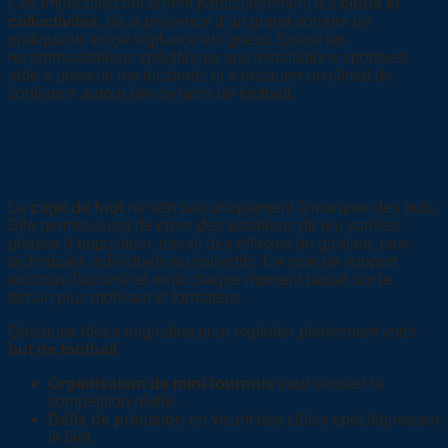
Ces impératifs concernent particulièrement les
clubs et
collectivités
, où la présence d’un grand nombre de
pratiquants exige vigilance et rigueur. Suivre les
recommandations spécifiques aux installations sportives
aide à prévenir les incidents et à instaurer un climat de
confiance autour des terrains de football.
Utilisations variées des cages de foot
pour dynamiser chaque entraînement
La
cage de foot
ne sert pas uniquement à marquer des buts.
Elle permet aussi de créer des situations de jeu variées :
phases d’opposition, travail des réflexes du gardien, jeux
techniques individuels ou collectifs. Ce type de support
structure l’activité et rend chaque moment passé sur le
terrain plus motivant et formateur.
Quelques idées originales pour exploiter pleinement votre
but de football
:
Organisation de mini-tournois
pour simuler la
compétition réelle.
Défis de précision
en visant des cibles spécifiques sur
le filet.