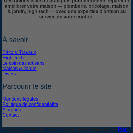
Des guides clairs et pratiques pour entretenir, réparer et
améliorer votre maison — plomberie, bricolage, maison
& jardin, high-tech — avec une expertise d’artisan au
service de votre confort.
À savoir
Brico & Travaux
High Tech
Le coin des artisans
Maison & Jardin
Divers
Parcourir le site
Mentions légales
Politique de confidentialité
A propos
Contact
Tous droits réservés 2026 ©
Rapid-plomberie.com
—
Plan