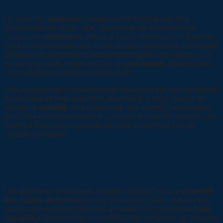
Le choix du
matériau
conditionne la robustesse et la
transportabilité de la cage. Beaucoup de modèles sont
conçus en
aluminium
, offrant à la fois résistance et légèreté.
Cela convient autant aux clubs qu’aux particuliers souhaitant
déplacer facilement leur équipement après une séance. On
trouve aussi des cages textiles ou
gonflables
, idéales pour
une installation rapide et temporaire.
Ces accessoires d’entraînement séduisent par leur simplicité
d’utilisation et leur mobilité. Cependant, il reste crucial de
vérifier la
stabilité
et la conformité aux normes, notamment
dans des environnements accueillant de jeunes joueurs. Un
matériel bien choisi garantit sécurité et sérénité lors de
chaque utilisation.
Transportabilité et praticité : les atouts
majeurs pour l’entraînement football
Les avancées techniques rendent aujourd’hui la
portabilité
des cages de foot
beaucoup plus accessible. Oubliez les
structures lourdes et difficiles à monter ! De nombreux
buts
repliables
tiennent dans le coffre d’une voiture et se montent