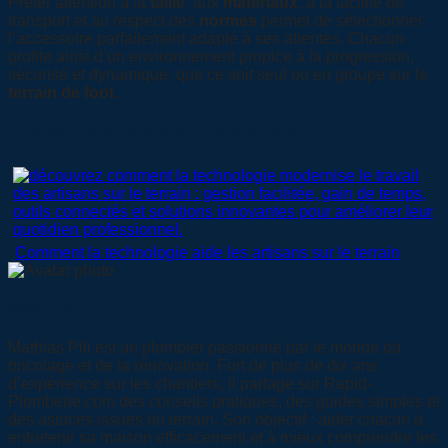
Prêter attention à la
taille
, aux
matériaux
, à la facilité de
transport et au respect des
normes
permet de sélectionner
l’accessoire parfaitement adapté à ses attentes. Chacun
profite ainsi d’un environnement propice à la progression,
sécurisé et dynamique, que ce soit seul ou en groupe sur le
terrain de foot
.
Articles dans la même thématique :
Comment la technologie aide les artisans sur le terrain
Mathias Pili
Mathias Pili est un plombier passionné par le monde du
bricolage et de la rénovation. Fort de plus de dix ans
d’expérience sur les chantiers, il partage sur Rapid-
Plomberie.com des conseils pratiques, des guides simples et
des astuces issues du terrain. Son objectif : aider chacun à
entretenir sa maison efficacement et à mieux comprendre les