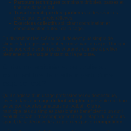
Parcours techniques
combinant dribbles, passes et
finitions dans le but.
Travail spécifique des gardiens
via des séances
axées sur les arrêts-réflexes.
Exercices collectifs
sollicitant coordination et
communication autour de la cage.
En diversifiant les scénarios, il devient plus simple de
stimuler la progression tout en conservant un aspect ludique.
Cette approche séduit petits et grands et incite à profiter
pleinement de chaque instant sur la pelouse.
Clubs, collectivités et particuliers :
comment tirer le meilleur parti d’une
cage de foot ?
Qu’il s’agisse d’un usage professionnel ou domestique,
investir dans une
cage de foot adaptée
représente un choix
avisé pour tous les amateurs de football.
Clubs
,
municipalités ou simples passionnés bénéficient d’un outil
évolutif, capable d’accompagner chaque étape du parcours
sportif, de la découverte aux premiers pas en
compétition
.