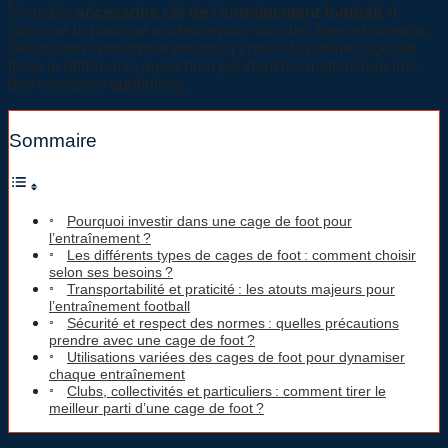
Véritable
accessoire clé de l’entraînement football
, il
structure la pratique moderne pour tous les âges et niveaux.
Découvrons ensemble pourquoi choisir la bonne cage fait
toute la différence, aussi bien pendant les matchs que lors
des exercices quotidiens.
Sommaire
Pourquoi investir dans une cage de foot pour
l’entraînement ?
Les différents types de cages de foot : comment choisir
selon ses besoins ?
Transportabilité et praticité : les atouts majeurs pour
l’entraînement football
Sécurité et respect des normes : quelles précautions
prendre avec une cage de foot ?
Utilisations variées des cages de foot pour dynamiser
chaque entraînement
Clubs, collectivités et particuliers : comment tirer le
meilleur parti d’une cage de foot ?