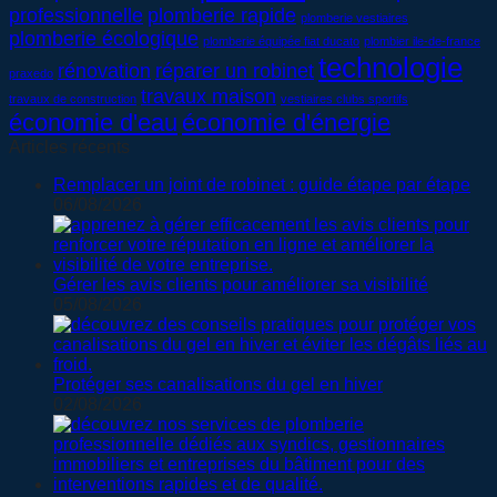
professionnelle
plomberie rapide
plomberie vestiaires
plomberie écologique
plomberie équipée fiat ducato
plombier ile-de-france
technologie
rénovation
réparer un robinet
praxedo
travaux maison
travaux de construction
vestiaires clubs sportifs
économie d'eau
économie d'énergie
Articles récents
Remplacer un joint de robinet : guide étape par étape
06/08/2026
Gérer les avis clients pour améliorer sa visibilité
05/08/2026
Protéger ses canalisations du gel en hiver
02/08/2026